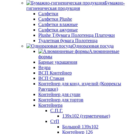
Бумажно-
гигиеническая продукция
Салфетки
Салфетки Plushe
Салфетки влажные
Салфетки ажурные
Plushe Т/бумага Полотенца Платочки
Туалетная бумага Полотенца
Одноразовая посуда
Алюминиевые
формы
Барные украшения
Ведра
ВСП Контейнер
ВСП Стакан
Контейнер для конд. изделий (Коррексы
Ракушки)
Контейнер для суши
Контейнер для тортов
Контейнера
С.П.Г.
139х102 (герметичные)
СтП
Большой 139х102
Контейнер 126