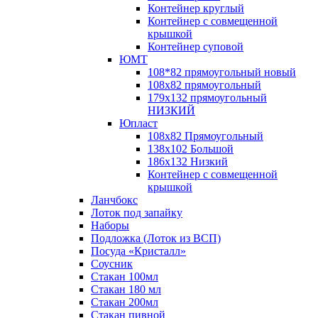
Контейнер круглый
Контейнер с совмещенной
крышкой
Контейнер суповой
ЮМТ
108*82 прямоугольный новый
108х82 прямоугольный
179х132 прямоугольный
НИЗКИЙ
Юпласт
108х82 Прямоугольный
138х102 Большой
186х132 Низкий
Контейнер с совмещенной
крышкой
Ланчбокс
Лоток под запайку
Наборы
Подложка (Лоток из ВСП)
Посуда «Кристалл»
Соусник
Стакан 100мл
Стакан 180 мл
Стакан 200мл
Стакан пивной