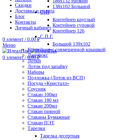
186х132 Низкий
Скидки
138х102 Большой
Доставка и оплата
СтП
Блог
Контейнер круглый
Контакты
Контейнер суповой
Личный кабинет
Контейнер 126
С.П.Г.
0
элемент
/
0.00
₽
Большой 139х102
Меню
Контейнер с совмещенной крышкой
Ланчбокс
0
элемент
/
0.00
₽
Лотки
Лоток под запайку
Наборы
Подложка (Лоток из ВСП)
Посуда «Кристалл»
Соусник
Стакан 100мл
Стакан 180 мл
Стакан 200мл
Стакан пивной
Стаканы Бумажные
Стакан ПЭТ
Тарелки
Тарелка десертная