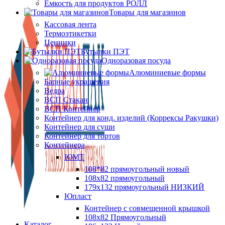
Ёмкость для продуктов РОЛЛ
Товары для магазинов
Кассовая лента
Термоэтикетки
Ценники
Бутылки ПЭТ
Одноразовая посуда
Алюминиевые формы
Барные украшения
Ведра
ВСП Стакан
ВСП Контейнер
Контейнер для конд. изделий (Коррексы Ракушки)
Контейнер для суши
Контейнер для тортов
Контейнера
ЮМТ
108*82 прямоугольный новый
108х82 прямоугольный
179х132 прямоугольный НИЗКИЙ
Юпласт
Контейнер с совмещенной крышкой
108х82 Прямоугольный
Каталог