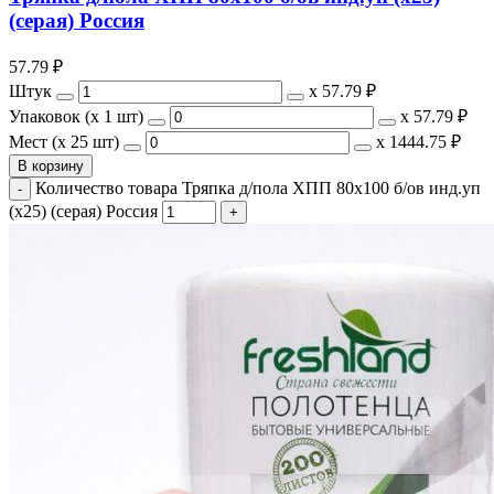
(серая) Россия
57.79
₽
Штук
х
57.79 ₽
Упаковок (x 1 шт)
х
57.79 ₽
Мест (x 25 шт)
х
1444.75 ₽
В корзину
Количество товара Тряпка д/пола ХПП 80х100 б/ов инд.уп
(х25) (серая) Россия