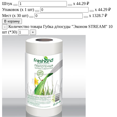
Штук
х
44.29 ₽
Упаковок (x 1 шт)
х
44.29 ₽
Мест (x 30 шт)
х
1328.7 ₽
В корзину
Количество товара Губка д/посуды "Эконом STREAM" 10
шт (*30)