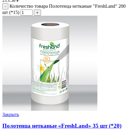
213.58
₽
Количество товара Полотенца нетканые "FreshLand" 200
шт (*15)
Закрыть
Полотенца нетканые «FreshLand» 35 шт (*20)