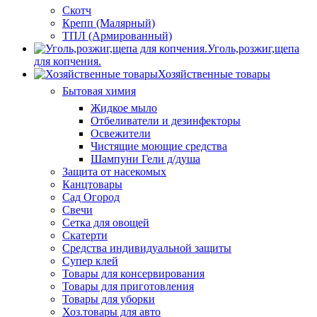
Скотч
Крепп (Малярный)
ТПЛ (Армированный)
Уголь,розжиг,щепа
для копчения.
Хозяйственные товары
Бытовая химия
Жидкое мыло
Отбеливатели и дезинфекторы
Освежители
Чистящие моющие средства
Шампуни Гели д/душа
Защита от насекомых
Канцтовары
Сад Огород
Свечи
Сетка для овощей
Скатерти
Средства индивидуальной защиты
Супер клей
Товары для консервирования
Товары для приготовления
Товары для уборки
Хоз.товары для авто