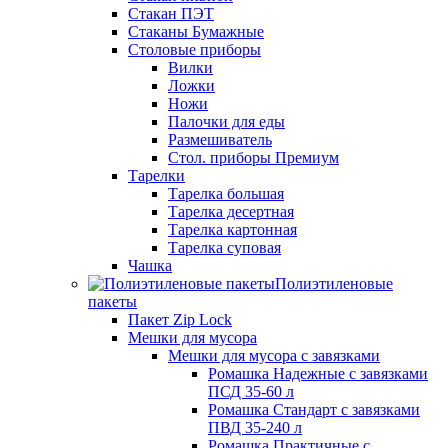
Стакан ПЭТ
Стаканы Бумажные
Столовые приборы
Вилки
Ложки
Ножи
Палочки для еды
Размешиватель
Стол. приборы Премиум
Тарелки
Тарелка большая
Тарелка десертная
Тарелка картонная
Тарелка суповая
Чашка
Полиэтиленовые
пакеты
Пакет Zip Lock
Мешки для мусора
Мешки для мусора с завязками
Ромашка Надежные с завязками
ПСД 35-60 л
Ромашка Стандарт с завязками
ПВД 35-240 л
Ромашка Практичные с