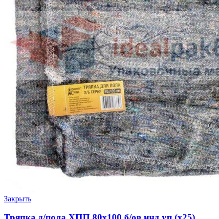
Закрыть
Тряпка д/пола ХПП 80х100 б/ов инд.уп (х25)