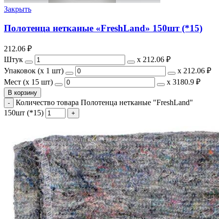
Закрыть
Полотенца нетканые «FreshLand» 150шт (*15)
212.06
₽
Штук
х
212.06 ₽
Упаковок (x 1 шт)
х
212.06 ₽
Мест (x 15 шт)
х
3180.9 ₽
В корзину
Количество товара Полотенца нетканые "FreshLand"
150шт (*15)