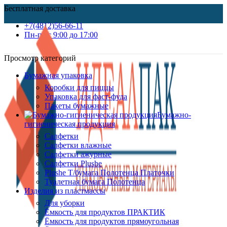
Бесплатная доставка
+7(4812)56-66-11
Пн-пт c 9:00 до 17:00
Просмотр категорий
Бумажная упаковка
Коробки для пиццы
Упаковка для фаст-фуда
Пакеты бумажные
Бумажно-
гигиеническая продукция
Салфетки
Салфетки влажные
Салфетки ажурные
Салфетки Plushe
Plushe Т/бумага Полотенца Платочки
Туалетная бумага Полотенца
Изделия из пластмассы
Для уборки
Ёмкость для продуктов ПРАКТИК
Ёмкость для продуктов прямоугольная