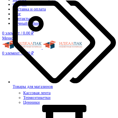
Скидки
Доставка и оплата
Блог
Контакты
Личный кабинет
0
элемент
/
0.00
₽
Меню
0
элемент
/
0.00
₽
Товары для магазинов
Кассовая лента
Термоэтикетки
Ценники