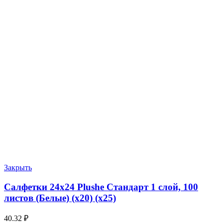
Закрыть
Салфетки 24х24 Plushe Стандарт 1 слой, 100
листов (Белые) (х20) (х25)
40.32
₽