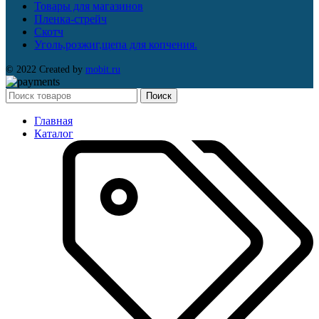
Товары для магазинов
Пленка-стрейч
Скотч
Уголь,розжиг,щепа для копчения.
© 2022 Created by
mobit.ru
Поиск
Главная
Каталог