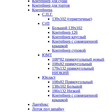
Контейнер для суши
Контейнер для тортов
Контейнера
С.П.Г.
139х102 (герметичные)
СтП
Большой 139х102
Контейнер 126
Контейнер круглый
Контейнер с совмещенной
крышкой
Контейнер суповой
ЮМТ
108*82 прямоугольный новый
108х82 прямоугольный
179х132 прямоугольный
НИЗКИЙ
Юпласт
108х82 Прямоугольный
138х102 Большой
186х132 Низкий
Контейнер с совмещенной
крышкой
Ланчбокс
Лоток под запайку