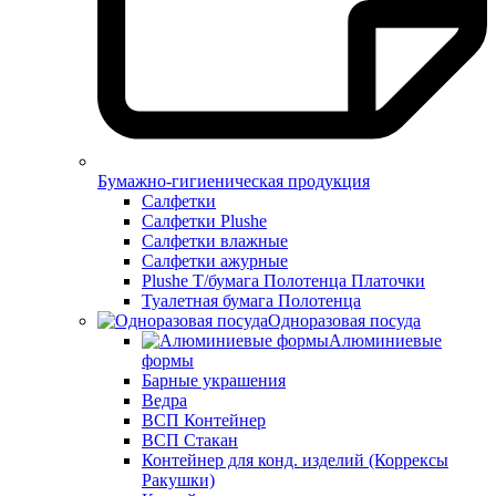
Бумажно-гигиеническая продукция
Салфетки
Салфетки Plushe
Салфетки влажные
Салфетки ажурные
Plushe Т/бумага Полотенца Платочки
Туалетная бумага Полотенца
Одноразовая посуда
Алюминиевые
формы
Барные украшения
Ведра
ВСП Контейнер
ВСП Стакан
Контейнер для конд. изделий (Коррексы
Ракушки)