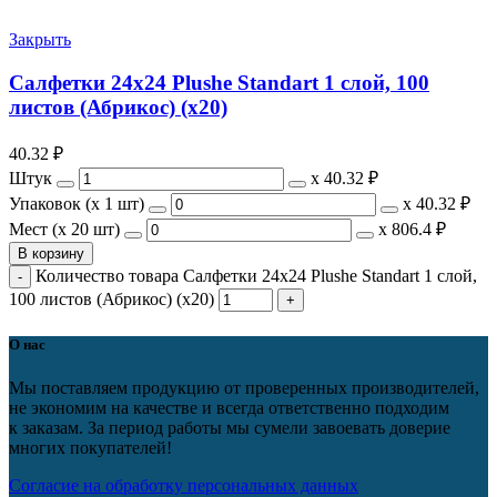
Закрыть
Салфетки 24х24 Plushe Standart 1 слой, 100
листов (Абрикос) (х20)
40.32
₽
Штук
х
40.32 ₽
Упаковок (x 1 шт)
х
40.32 ₽
Мест (x 20 шт)
х
806.4 ₽
В корзину
Количество товара Салфетки 24х24 Plushe Standart 1 слой,
100 листов (Абрикос) (х20)
О нас
Мы поставляем продукцию от проверенных производителей,
не экономим на качестве и всегда ответственно подходим
к заказам. За период работы мы сумели завоевать доверие
многих покупателей!
Согласие на обработку персональных данных