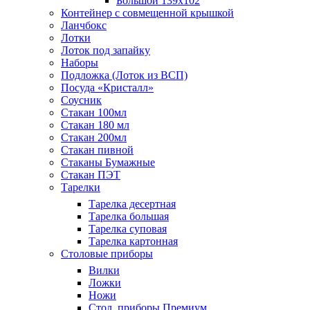
Большой 139х102
Контейнер с совмещенной крышкой
Ланчбокс
Лотки
Лоток под запайку
Наборы
Подложка (Лоток из ВСП)
Посуда «Кристалл»
Соусник
Стакан 100мл
Стакан 180 мл
Стакан 200мл
Стакан пивной
Стаканы Бумажные
Стакан ПЭТ
Тарелки
Тарелка десертная
Тарелка большая
Тарелка суповая
Тарелка картонная
Столовые приборы
Вилки
Ложки
Ножи
Стол. приборы Премиум