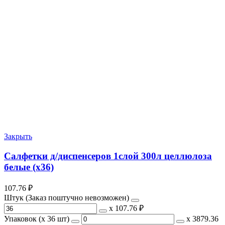
Закрыть
Салфетки д/диспенсеров 1слой 300л целлюлоза
белые (х36)
107.76
₽
Штук (Заказ поштучно невозможен)
х
107.76 ₽
Упаковок (x 36 шт)
х
3879.36