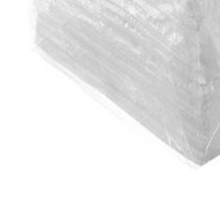
Уголь,розжиг,щепа дл
Хозяйственные товары
Бытовая химия
Жидкое мыло
Отбеливатели и дезинфекторы
Освежители
Чистящие моющие средства
Шампуни Гели д/душа
Защита от насекомых
Канцтовары
Сад Огород
Свечи
Сетка для овощей
Скатерти
Средства индивидуальной защиты
Супер клей
Товары для консервирования
Товары для приготовления
Товары для уборки
Хоз.товары для авто
Шпагат
ЗАПРОС ПАРТНЁРСКИХ ЦЕН