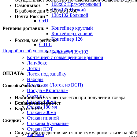
108х82 Прямоугольный
Самовывоз
186х132 Низкий
В рабочие дни с 9-00 до 17-00
138х102 Большой
Почта России
СтП
Контейнер круглый
Регионы доставки:
Контейнер суповой
Контейнер 126
Россия, все регионы
С.П.Г.
Подробнее об условиях доставки
Большой 139х102
Контейнер с совмещенной крышкой
Ланчбокс
Лотки
ОПЛАТА
Лоток под запайку
Наборы
Подложка (Лоток из ВСП)
Способы оплаты:
Посуда «Кристалл»
Соусник
Наличными
Осуществляется при получении товара
Стакан 100мл
Безналичный расчет
Стакан 180 мл
Карты VISA
Стакан 200мл
Стакан пивной
Скидки:
Стаканы Бумажные
Стакан ПЭТ
Скидка 4% предоставляется при суммарном заказе на 5000
Тарелки