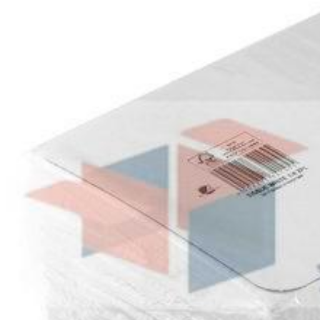
Мешки для мусора 2-х и 3-х слойные БРОНЯ
Мешки для мусора 2-х слойные ТИТАН
Мешки для мусора 120-240л
Мешки для мусора Пласт
Мешки для мусора ПРОФИ
Пакет «майка»
Пакет Zip Lock
Пакет в рулоне для заморозки и хранения «ЭКОЛ
Пакет с петлевой ручкой
Пакет с пластмассовыми ручками
Пакет фасовочный ПНД, шуршащий в пачках
Пакет фасовочный ПНД, шуршащий в пластах
Пакет фасовочный ПНД, шуршащий в рулоне
Пленка-стрейч
Пленка Воздушно пузырчатая
Пленка паллетная
Пленка ПВХ
Пленка пищевая
Десногорск
ECO
Скотч
Скотч
Крепп (Малярный)
ТПЛ (Армированный)