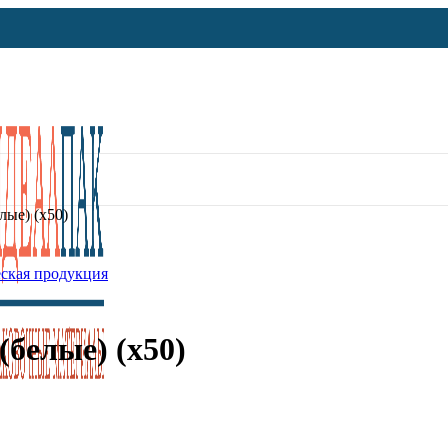
лые) (х50)
ская продукция
(белые) (х50)