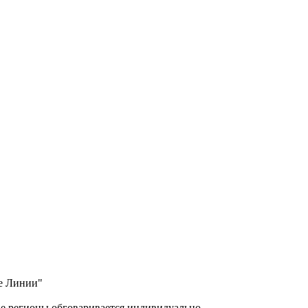
ые Линии"
ие регионы обговаривается индивидуально.