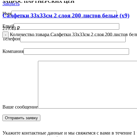
ЗАПРОС ПАРТНЁРСКИХ ЦЕН
Закрыть
Имя
Салфетки 33х33см 2 слоя 200 листов белые (х9)
Email
219.43
₽
Количество товара Салфетки 33х33см 2 слоя 200 листов бел
Телефон
Компания
Ваше сообщение
Укажите контактные данные и мы свяжемся с вами в течение 1 