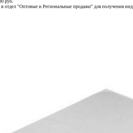
0 руб.
ся в отдел "Оптовые и Региональные продажи" для получения ин
60 л
40 л
0-240 л
120л