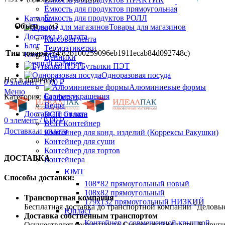
Ёмкость для продуктов прямоугольная
Ёмкость для продуктов РОЛЛ
Каталог
Объем
м3
Товары для магазинов
Скидки
Доставка и оплата
Кассовая лента
Блог
Термоэтикетки
Тип товара
(54:82b100259096eb1911ecab84d092748c)
Контакты
Ценники
Личный кабинет
Бутылки ПЭТ
Одноразовая посуда
Нет в наличии
0
элемент
/
0.00
₽
Алюминиевые формы
Меню
Барные украшения
Категория:
Салфетки
Ведра
Доставка и оплата
ВСП Стакан
0
элемент
/
0.00
₽
ВСП Контейнер
Доставка и оплата
Контейнер для конд. изделий (Коррексы Ракушки)
Контейнер для суши
Контейнер для тортов
ДОСТАВКА
Контейнера
ЮМТ
Способы доставки:
108*82 прямоугольный новый
108х82 прямоугольный
Транспортная компания
179х132 прямоугольный НИЗКИЙ
Бесплатная доставка до транспортной компании "Делов
Юпласт
Доставка собственным транспортом
Контейнер с совмещенной крышкой
Осуществляет бесплатно по Смоленской области. В друг