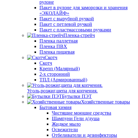
рулоне
Пакет в рулоне для заморозки и хранения
«ЭКОЛАЙФ»
Пакет с вырубной ручкой
Пакет с петлевой ручкой
Пакет с пластмассовыми ручками
Пленка-стрейч
Пленка паллетная
Пленка ПВХ
Пленка пищевая
Скотч
Скотч
Крепп (Малярный)
2-х сторонний
ТПЛ (Армированный)
Уголь,розжиг,щепа для копчения.
Бутылки ПЭТ
Хозяйственные товары
Бытовая химия
Чистящие моющие средства
Шампуни Гели д/душа
Жидкое мыло
Освежители
Отбеливатели и дезинфекторы