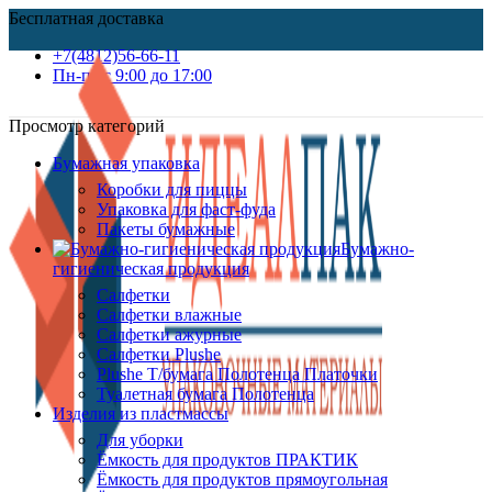
Бесплатная доставка
+7(4812)56-66-11
Пн-пт c 9:00 до 17:00
Просмотр категорий
Бумажная упаковка
Коробки для пиццы
Упаковка для фаст-фуда
Пакеты бумажные
Бумажно-
гигиеническая продукция
Салфетки
Салфетки влажные
Салфетки ажурные
Салфетки Plushe
Plushe Т/бумага Полотенца Платочки
Туалетная бумага Полотенца
Изделия из пластмассы
Для уборки
Ёмкость для продуктов ПРАКТИК
Ёмкость для продуктов прямоугольная