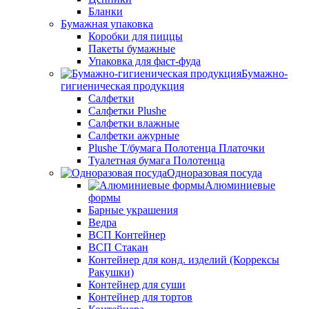
Бланки
Бумажная упаковка
Коробки для пиццы
Пакеты бумажные
Упаковка для фаст-фуда
Бумажно-
гигиеническая продукция
Салфетки
Салфетки Plushe
Салфетки влажные
Салфетки ажурные
Plushe Т/бумага Полотенца Платочки
Туалетная бумага Полотенца
Одноразовая посуда
Алюминиевые
формы
Барные украшения
Ведра
ВСП Контейнер
ВСП Стакан
Контейнер для конд. изделий (Коррексы
Ракушки)
Контейнер для суши
Контейнер для тортов