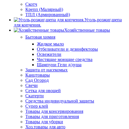
Скотч
Крепп (Малярный)
ТПЛ (Армированный)
Уголь,розжиг,щепа
для копчения.
Хозяйственные товары
Бытовая химия
Жидкое мыло
Отбеливатели и дезинфекторы
Освежители
Чистящие моющие средства
Шампуни Гели д/душа
Защита от насекомых
Канцтовары
Сад Огород
Свечи
Сетка для овощей
Скатерти
Средства индивидуальной защиты
Супер клей
Товары для консервирования
Товары для приготовления
Товары для уборки
Хоз.товары для авто