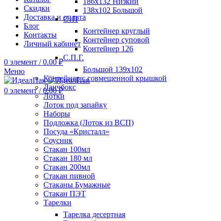
186х132 Низкий
Скидки
138х102 Большой
Доставка и оплата
СтП
Блог
Контейнер круглый
Контакты
Контейнер суповой
Личный кабинет
Контейнер 126
С.П.Г.
0
элемент
/
0.00
₽
Большой 139х102
Меню
Контейнер с совмещенной крышкой
Ланчбокс
0
элемент
/
0.00
₽
Лотки
Лоток под запайку
Наборы
Подложка (Лоток из ВСП)
Посуда «Кристалл»
Соусник
Стакан 100мл
Стакан 180 мл
Стакан 200мл
Стакан пивной
Стаканы Бумажные
Стакан ПЭТ
Тарелки
Тарелка десертная