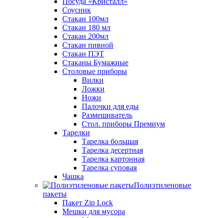
Посуда «Кристалл»
Соусник
Стакан 100мл
Стакан 180 мл
Стакан 200мл
Стакан пивной
Стакан ПЭТ
Стаканы Бумажные
Столовые приборы
Вилки
Ложки
Ножи
Палочки для еды
Размешиватель
Стол. приборы Премиум
Тарелки
Тарелка большая
Тарелка десертная
Тарелка картонная
Тарелка суповая
Чашка
Полиэтиленовые
пакеты
Пакет Zip Lock
Мешки для мусора