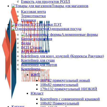
Ёмкость для продуктов РОЛЛ
Товары для магазинов
Кассовая лента
Термоэтикетки
Ценники
Бутылки ПЭТ
Одноразовая посуда
Алюминиевые формы
Барные украшения
Ведра
ВСП Стакан
ВСП Контейнер
Контейнер для конд. изделий (Коррексы Ракушки)
Контейнер для суши
Контейнер для тортов
Контейнера
ЮМТ
108*82 прямоугольный новый
108х82 прямоугольный
179х132 прямоугольный НИЗКИЙ
Юпласт
Контейнер с совмещенной крышкой
108х82 Прямоугольный
Каталог