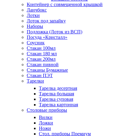
Контейнер с совмещенной крышкой
Ланчбокс
Лотки
Лоток под запайку
Наборы
Подложка (Лоток из ВСП)
Посуда «Кристалл»
Соусник
Стакан 100мл
Стакан 180 мл
Стакан 200мл
Стакан пивной
Стаканы Бумажные
Стакан ПЭТ
Тарелки
Тарелка десертная
Тарелка большая
Тарелка суповая
Тарелка картонная
Столовые приборы
Вилки
Ложки
Ножи
Стол. приборы Премиум