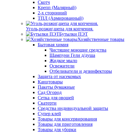
Скотч
Крепп (Малярный)
2-х сторонний
ТПЛ (Армированный)
Уголь,розжиг,щепа для копчения.
Бутылки ПЭТ
Хозяйственные товары
Бытовая химия
Чистящие моющие средства
Шампуни Гели д/душа
Жидкое мыло
Освежители
Отбеливатели и дезинфекторы
Защита от насекомых
Канцтовары
Пакеты бумажные
Сад Огород
Сетка для овощей
Скатерти
Средства индивидуальной защиты
Супер клей
Товары для консервирования
Товары для приготовления
Товары для уборки