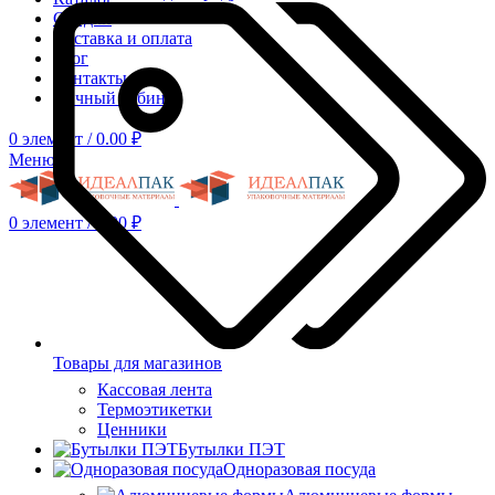
Скидки
Доставка и оплата
Блог
Контакты
Личный кабинет
0
элемент
/
0.00
₽
Меню
0
элемент
/
0.00
₽
Товары для магазинов
Кассовая лента
Термоэтикетки
Ценники
Бутылки ПЭТ
Одноразовая посуда