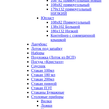
108*82 прямоугольный новый
108х82 прямоугольный
179х132 прямоугольный
НИЗКИЙ
Юпласт
108х82 Прямоугольный
138х102 Большой
186х132 Низкий
Контейнер с совмещенной
крышкой
Ланчбокс
Лоток под запайку
Наборы
Подложка (Лоток из ВСП)
Посуда «Кристалл»
Соусник
Стакан 100мл
Стакан 180 мл
Стакан 200мл
Стакан пивной
Стакан ПЭТ
Стаканы Бумажные
Столовые приборы
Вилки
Ложки