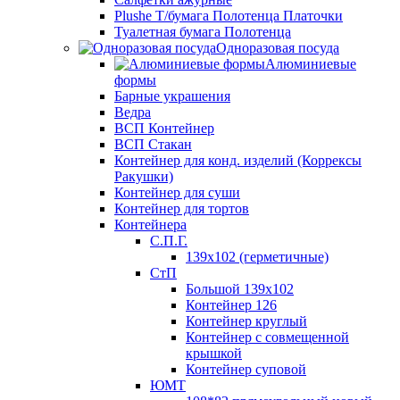
Plushe Т/бумага Полотенца Платочки
Туалетная бумага Полотенца
Одноразовая посуда
Алюминиевые
формы
Барные украшения
Ведра
ВСП Контейнер
ВСП Стакан
Контейнер для конд. изделий (Коррексы
Ракушки)
Контейнер для суши
Контейнер для тортов
Контейнера
С.П.Г.
139х102 (герметичные)
СтП
Большой 139х102
Контейнер 126
Контейнер круглый
Контейнер с совмещенной
крышкой
Контейнер суповой
ЮМТ