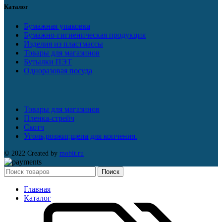
Каталог
Бумажная упаковка
Бумажно-гигиеническая продукция
Изделия из пластмассы
Товары для магазинов
Бутылки ПЭТ
Одноразовая посуда
Товары для магазинов
Пленка-стрейч
Скотч
Уголь,розжиг,щепа для копчения.
© 2022 Created by
mobit.ru
Поиск
Главная
Каталог