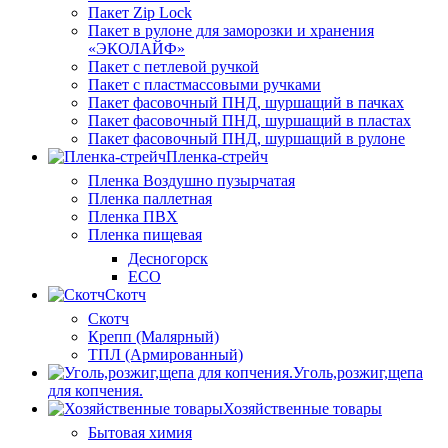
Пакет Zip Lock
Пакет в рулоне для заморозки и хранения
«ЭКОЛАЙФ»
Пакет с петлевой ручкой
Пакет с пластмассовыми ручками
Пакет фасовочный ПНД, шуршащий в пачках
Пакет фасовочный ПНД, шуршащий в пластах
Пакет фасовочный ПНД, шуршащий в рулоне
Пленка-стрейч
Пленка Воздушно пузырчатая
Пленка паллетная
Пленка ПВХ
Пленка пищевая
Десногорск
ECO
Скотч
Скотч
Крепп (Малярный)
ТПЛ (Армированный)
Уголь,розжиг,щепа
для копчения.
Хозяйственные товары
Бытовая химия