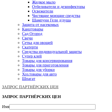
Жидкое мыло
Отбеливатели и дезинфекторы
Освежители
Чистящие моющие средства
Шампуни Гели д/душа
Защита от насекомых
Канцтовары
Сад Огород
Свечи
Сетка для овощей
Скатерти
Средства индивидуальной защиты
Супер клей
Товары для консервирования
Товары для приготовления
Товары для уборки
Хоз.товары для авто
Шпагат
ЗАПРОС ПАРТНЁРСКИХ ЦЕН
ЗАПРОС ПАРТНЁРСКИХ ЦЕН
Имя