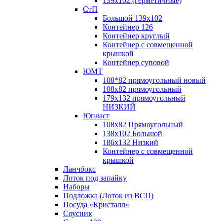
139х102 (герметичные)
СтП
Большой 139х102
Контейнер 126
Контейнер круглый
Контейнер с совмещенной
крышкой
Контейнер суповой
ЮМТ
108*82 прямоугольный новый
108х82 прямоугольный
179х132 прямоугольный
НИЗКИЙ
Юпласт
108х82 Прямоугольный
138х102 Большой
186х132 Низкий
Контейнер с совмещенной
крышкой
Ланчбокс
Лоток под запайку
Наборы
Подложка (Лоток из ВСП)
Посуда «Кристалл»
Соусник