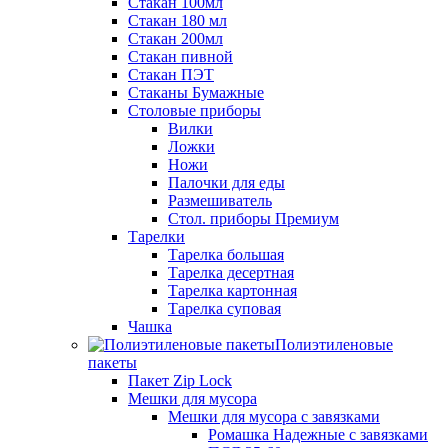
Стакан 100мл
Стакан 180 мл
Стакан 200мл
Стакан пивной
Стакан ПЭТ
Стаканы Бумажные
Столовые приборы
Вилки
Ложки
Ножи
Палочки для еды
Размешиватель
Стол. приборы Премиум
Тарелки
Тарелка большая
Тарелка десертная
Тарелка картонная
Тарелка суповая
Чашка
Полиэтиленовые
пакеты
Пакет Zip Lock
Мешки для мусора
Мешки для мусора с завязками
Ромашка Надежные с завязками