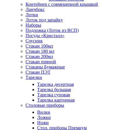
Контейнер с совмещенной крышкой
Ланчбокс
Лотки
Лоток под запайку
Наборы
Подложка (Лоток из ВСП)
Посуда «Кристалл»
Соусник
Стакан 100мл
Стакан 180 мл
Стакан 200мл
Стакан пивной
Стаканы Бумажные
Стакан ПЭТ
Тарелки
Тарелка десертная
Тарелка большая
Тарелка суповая
Тарелка картонная
Столовые приборы
Вилки
Ложки
Ножи
Стол. приборы Премиум