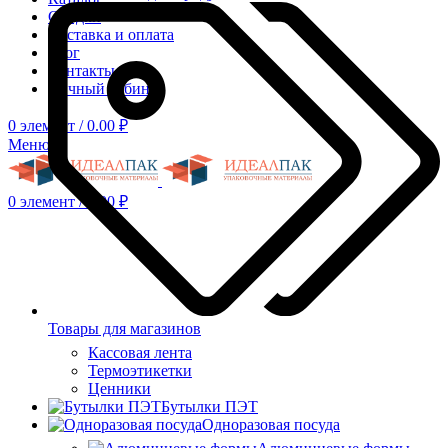
Скидки
Доставка и оплата
Блог
Контакты
Личный кабинет
0
элемент
/
0.00
₽
Меню
0
элемент
/
0.00
₽
Товары для магазинов
Кассовая лента
Термоэтикетки
Ценники
Бутылки ПЭТ
Одноразовая посуда