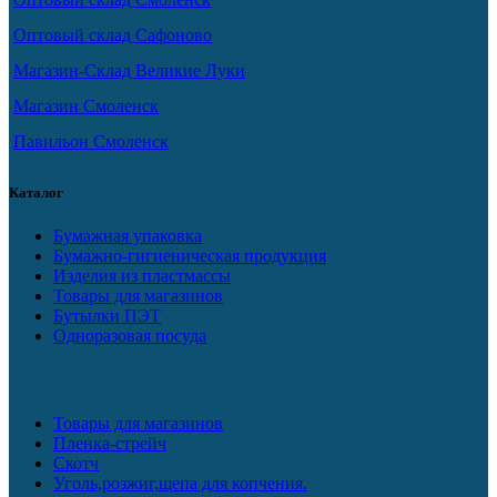
Оптовый склад Сафоново
Магазин-Склад Великие Луки
Магазин Смоленск
Павильон Смоленск
Каталог
Бумажная упаковка
Бумажно-гигиеническая продукция
Изделия из пластмассы
Товары для магазинов
Бутылки ПЭТ
Одноразовая посуда
Товары для магазинов
Пленка-стрейч
Скотч
Уголь,розжиг,щепа для копчения.