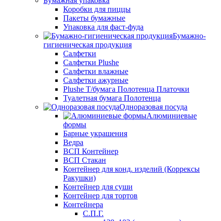
Бумажная упаковка
Коробки для пиццы
Пакеты бумажные
Упаковка для фаст-фуда
Бумажно-
гигиеническая продукция
Салфетки
Салфетки Plushe
Салфетки влажные
Салфетки ажурные
Plushe Т/бумага Полотенца Платочки
Туалетная бумага Полотенца
Одноразовая посуда
Алюминиевые
формы
Барные украшения
Ведра
ВСП Контейнер
ВСП Стакан
Контейнер для конд. изделий (Коррексы
Ракушки)
Контейнер для суши
Контейнер для тортов
Контейнера
С.П.Г.