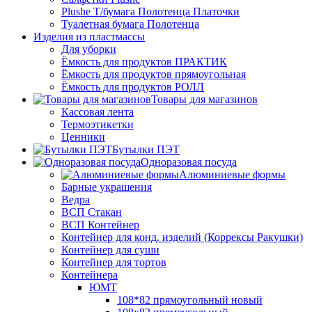
Plushe Т/бумага Полотенца Платочки
Туалетная бумага Полотенца
Изделия из пластмассы
Для уборки
Ёмкость для продуктов ПРАКТИК
Ёмкость для продуктов прямоугольная
Ёмкость для продуктов РОЛЛ
Товары для магазинов
Кассовая лента
Термоэтикетки
Ценники
Бутылки ПЭТ
Одноразовая посуда
Алюминиевые формы
Барные украшения
Ведра
ВСП Стакан
ВСП Контейнер
Контейнер для конд. изделий (Коррексы Ракушки)
Контейнер для суши
Контейнер для тортов
Контейнера
ЮМТ
108*82 прямоугольный новый