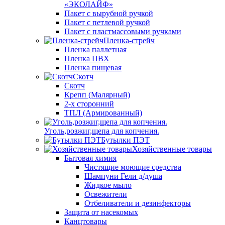
«ЭКОЛАЙФ»
Пакет с вырубной ручкой
Пакет с петлевой ручкой
Пакет с пластмассовыми ручками
Пленка-стрейч
Пленка паллетная
Пленка ПВХ
Пленка пищевая
Скотч
Скотч
Крепп (Малярный)
2-х сторонний
ТПЛ (Армированный)
Уголь,розжиг,щепа для копчения.
Бутылки ПЭТ
Хозяйственные товары
Бытовая химия
Чистящие моющие средства
Шампуни Гели д/душа
Жидкое мыло
Освежители
Отбеливатели и дезинфекторы
Защита от насекомых
Канцтовары