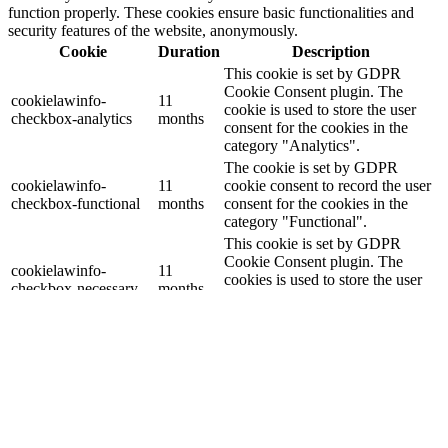
function properly. These cookies ensure basic functionalities and
security features of the website, anonymously.
Cookie
Duration
Description
This cookie is set by GDPR
Cookie Consent plugin. The
cookielawinfo-
11
cookie is used to store the user
checkbox-analytics
months
consent for the cookies in the
category "Analytics".
The cookie is set by GDPR
cookielawinfo-
11
cookie consent to record the user
checkbox-functional
months
consent for the cookies in the
category "Functional".
This cookie is set by GDPR
Cookie Consent plugin. The
cookielawinfo-
11
cookies is used to store the user
checkbox-necessary
months
consent for the cookies in the
category "Necessary".
This cookie is set by GDPR
Cookie Consent plugin. The
cookielawinfo-
11
cookie is used to store the user
checkbox-others
months
consent for the cookies in the
category "Other.
This cookie is set by GDPR