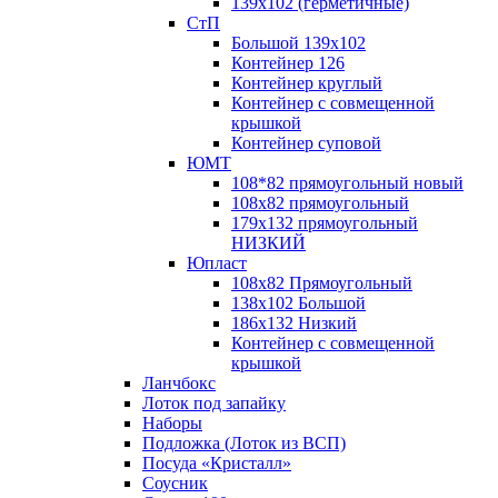
139х102 (герметичные)
СтП
Большой 139х102
Контейнер 126
Контейнер круглый
Контейнер с совмещенной
крышкой
Контейнер суповой
ЮМТ
108*82 прямоугольный новый
108х82 прямоугольный
179х132 прямоугольный
НИЗКИЙ
Юпласт
108х82 Прямоугольный
138х102 Большой
186х132 Низкий
Контейнер с совмещенной
крышкой
Ланчбокс
Лоток под запайку
Наборы
Подложка (Лоток из ВСП)
Посуда «Кристалл»
Соусник