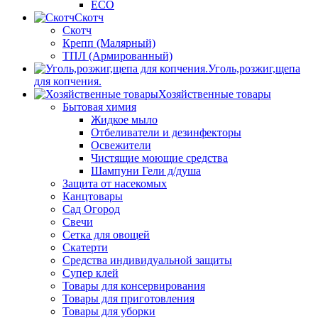
ECO
Скотч
Скотч
Крепп (Малярный)
ТПЛ (Армированный)
Уголь,розжиг,щепа
для копчения.
Хозяйственные товары
Бытовая химия
Жидкое мыло
Отбеливатели и дезинфекторы
Освежители
Чистящие моющие средства
Шампуни Гели д/душа
Защита от насекомых
Канцтовары
Сад Огород
Свечи
Сетка для овощей
Скатерти
Средства индивидуальной защиты
Супер клей
Товары для консервирования
Товары для приготовления
Товары для уборки