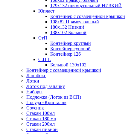
108х82 прямоугольный
179х132 прямоугольный НИЗКИЙ
Юпласт
Контейнер с совмещенной крышкой
108х82 Прямоугольный
186х132 Низкий
138х102 Большой
СтП
Контейнер круглый
Контейнер суповой
Контейнер 126
С.П.Г.
Большой 139х102
Контейнер с совмещенной крышкой
Ланчбокс
Лотки
Лоток под запайку
Наборы
Подложка (Лоток из ВСП)
Посуда «Кристалл»
Соусник
Стакан 100мл
Стакан 180 мл
Стакан 200мл
Стакан пивной