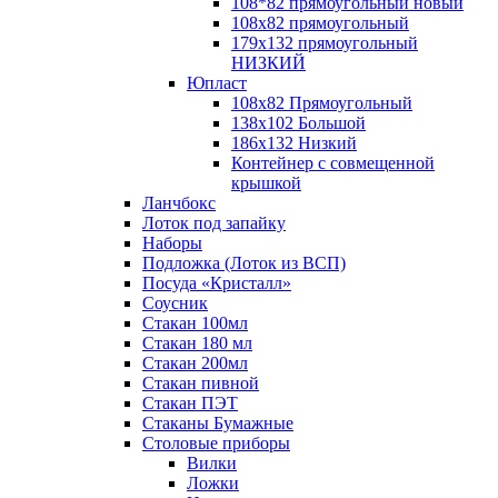
108*82 прямоугольный новый
108х82 прямоугольный
179х132 прямоугольный
НИЗКИЙ
Юпласт
108х82 Прямоугольный
138х102 Большой
186х132 Низкий
Контейнер с совмещенной
крышкой
Ланчбокс
Лоток под запайку
Наборы
Подложка (Лоток из ВСП)
Посуда «Кристалл»
Соусник
Стакан 100мл
Стакан 180 мл
Стакан 200мл
Стакан пивной
Стакан ПЭТ
Стаканы Бумажные
Столовые приборы
Вилки
Ложки