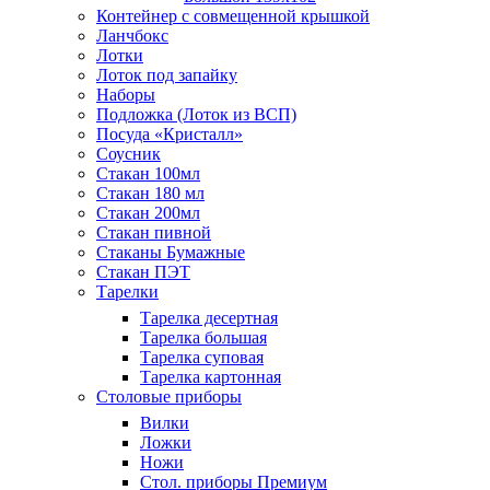
Контейнер с совмещенной крышкой
Ланчбокс
Лотки
Лоток под запайку
Наборы
Подложка (Лоток из ВСП)
Посуда «Кристалл»
Соусник
Стакан 100мл
Стакан 180 мл
Стакан 200мл
Стакан пивной
Стаканы Бумажные
Стакан ПЭТ
Тарелки
Тарелка десертная
Тарелка большая
Тарелка суповая
Тарелка картонная
Столовые приборы
Вилки
Ложки
Ножи
Стол. приборы Премиум