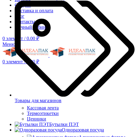
Скидки
Доставка и оплата
Блог
Контакты
Личный кабинет
0
элемент
/
0.00
₽
Меню
0
элемент
/
0.00
₽
Товары для магазинов
Кассовая лента
Термоэтикетки
Ценники
Бутылки ПЭТ
Одноразовая посуда