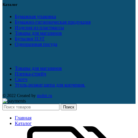
Каталог
Бумажная упаковка
Бумажно-гигиеническая продукция
Изделия из пластмассы
Товары для магазинов
Бутылки ПЭТ
Одноразовая посуда
Товары для магазинов
Пленка-стрейч
Скотч
Уголь,розжиг,щепа для копчения.
© 2022 Created by
mobit.ru
Поиск
Главная
Каталог