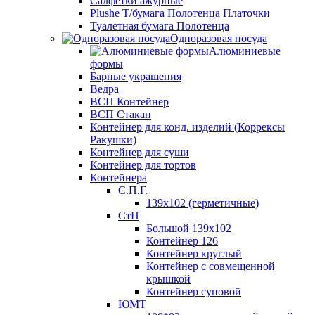
Салфетки ажурные
Plushe Т/бумага Полотенца Платочки
Туалетная бумага Полотенца
Одноразовая посуда
Алюминиевые
формы
Барные украшения
Ведра
ВСП Контейнер
ВСП Стакан
Контейнер для конд. изделий (Коррексы
Ракушки)
Контейнер для суши
Контейнер для тортов
Контейнера
С.П.Г.
139х102 (герметичные)
СтП
Большой 139х102
Контейнер 126
Контейнер круглый
Контейнер с совмещенной
крышкой
Контейнер суповой
ЮМТ