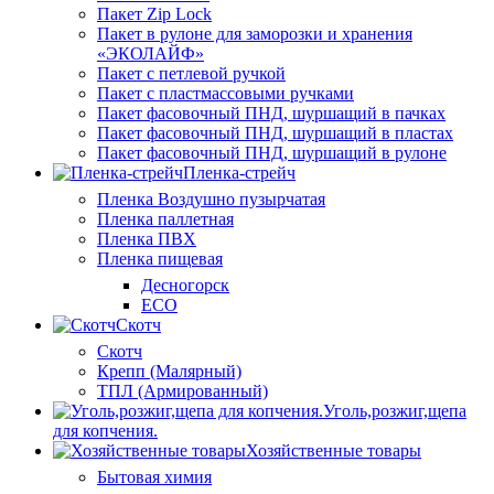
Пакет Zip Lock
Пакет в рулоне для заморозки и хранения
«ЭКОЛАЙФ»
Пакет с петлевой ручкой
Пакет с пластмассовыми ручками
Пакет фасовочный ПНД, шуршащий в пачках
Пакет фасовочный ПНД, шуршащий в пластах
Пакет фасовочный ПНД, шуршащий в рулоне
Пленка-стрейч
Пленка Воздушно пузырчатая
Пленка паллетная
Пленка ПВХ
Пленка пищевая
Десногорск
ECO
Скотч
Скотч
Крепп (Малярный)
ТПЛ (Армированный)
Уголь,розжиг,щепа
для копчения.
Хозяйственные товары
Бытовая химия