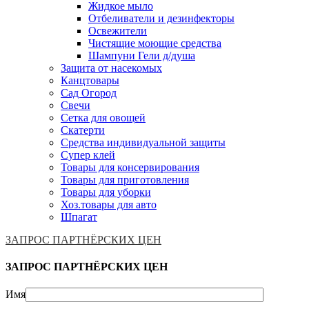
Жидкое мыло
Отбеливатели и дезинфекторы
Освежители
Чистящие моющие средства
Шампуни Гели д/душа
Защита от насекомых
Канцтовары
Сад Огород
Свечи
Сетка для овощей
Скатерти
Средства индивидуальной защиты
Супер клей
Товары для консервирования
Товары для приготовления
Товары для уборки
Хоз.товары для авто
Шпагат
ЗАПРОС ПАРТНЁРСКИХ ЦЕН
ЗАПРОС ПАРТНЁРСКИХ ЦЕН
Имя