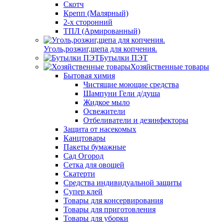
Скотч
Крепп (Малярный)
2-х сторонний
ТПЛ (Армированный)
Уголь,розжиг,щепа для копчения.
Бутылки ПЭТ
Хозяйственные товары
Бытовая химия
Чистящие моющие средства
Шампуни Гели д/душа
Жидкое мыло
Освежители
Отбеливатели и дезинфекторы
Защита от насекомых
Канцтовары
Пакеты бумажные
Сад Огород
Сетка для овощей
Скатерти
Средства индивидуальной защиты
Супер клей
Товары для консервирования
Товары для приготовления
Товары для уборки