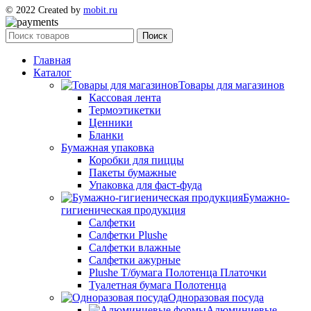
© 2022 Created by
mobit.ru
Поиск
Главная
Каталог
Товары для магазинов
Кассовая лента
Термоэтикетки
Ценники
Бланки
Бумажная упаковка
Коробки для пиццы
Пакеты бумажные
Упаковка для фаст-фуда
Бумажно-
гигиеническая продукция
Салфетки
Салфетки Plushe
Салфетки влажные
Салфетки ажурные
Plushe Т/бумага Полотенца Платочки
Туалетная бумага Полотенца
Одноразовая посуда
Алюминиевые