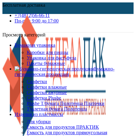
Бесплатная доставка
+7(4812)56-66-11
Пн-пт c 9:00 до 17:00
Просмотр категорий
Бумажная упаковка
Коробки для пиццы
Упаковка для фаст-фуда
Пакеты бумажные
Бумажно-
гигиеническая продукция
Салфетки
Салфетки влажные
Салфетки ажурные
Салфетки Plushe
Plushe Т/бумага Полотенца Платочки
Туалетная бумага Полотенца
Изделия из пластмассы
Для уборки
Ёмкость для продуктов ПРАКТИК
Ёмкость для продуктов прямоугольная