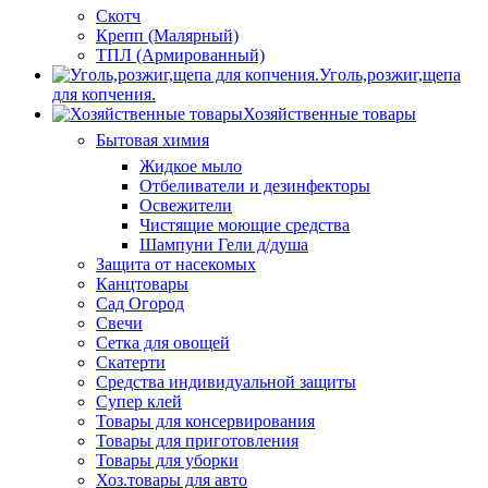
Скотч
Крепп (Малярный)
ТПЛ (Армированный)
Уголь,розжиг,щепа
для копчения.
Хозяйственные товары
Бытовая химия
Жидкое мыло
Отбеливатели и дезинфекторы
Освежители
Чистящие моющие средства
Шампуни Гели д/душа
Защита от насекомых
Канцтовары
Сад Огород
Свечи
Сетка для овощей
Скатерти
Средства индивидуальной защиты
Супер клей
Товары для консервирования
Товары для приготовления
Товары для уборки
Хоз.товары для авто