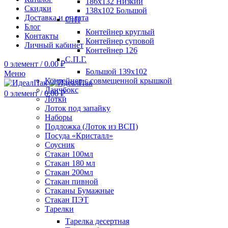
186х132 Низкий
Скидки
138х102 Большой
Доставка и оплата
СтП
Блог
Контейнер круглый
Контакты
Контейнер суповой
Личный кабинет
Контейнер 126
С.П.Г.
0
элемент
/
0.00
₽
Большой 139х102
Меню
Контейнер с совмещенной крышкой
Ланчбокс
0
элемент
/
0.00
₽
Лотки
Лоток под запайку
Наборы
Подложка (Лоток из ВСП)
Посуда «Кристалл»
Соусник
Стакан 100мл
Стакан 180 мл
Стакан 200мл
Стакан пивной
Стаканы Бумажные
Стакан ПЭТ
Тарелки
Тарелка десертная