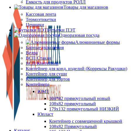
Ёмкость для продуктов РОЛЛ
Товары для магазинов
Кассовая лента
Термоэтикетки
Ценники
Бутылки ПЭТ
Одноразовая посуда
Алюминиевые формы
Барные украшения
Ведра
ВСП Стакан
ВСП Контейнер
Контейнер для конд. изделий (Коррексы Ракушки)
Контейнер для суши
Контейнер для тортов
Контейнера
ЮМТ
108*82 прямоугольный новый
108х82 прямоугольный
179х132 прямоугольный НИЗКИЙ
Юпласт
Контейнер с совмещенной крышкой
108х82 Прямоугольный
Каталог