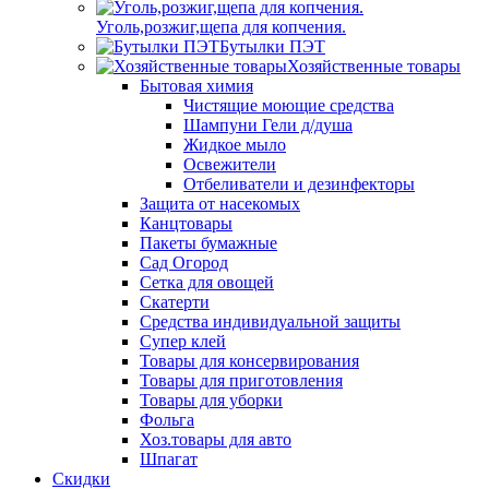
Уголь,розжиг,щепа для копчения.
Бутылки ПЭТ
Хозяйственные товары
Бытовая химия
Чистящие моющие средства
Шампуни Гели д/душа
Жидкое мыло
Освежители
Отбеливатели и дезинфекторы
Защита от насекомых
Канцтовары
Пакеты бумажные
Сад Огород
Сетка для овощей
Скатерти
Средства индивидуальной защиты
Супер клей
Товары для консервирования
Товары для приготовления
Товары для уборки
Фольга
Хоз.товары для авто
Шпагат
Скидки