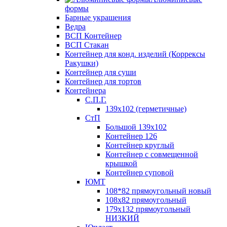
формы
Барные украшения
Ведра
ВСП Контейнер
ВСП Стакан
Контейнер для конд. изделий (Коррексы
Ракушки)
Контейнер для суши
Контейнер для тортов
Контейнера
С.П.Г.
139х102 (герметичные)
СтП
Большой 139х102
Контейнер 126
Контейнер круглый
Контейнер с совмещенной
крышкой
Контейнер суповой
ЮМТ
108*82 прямоугольный новый
108х82 прямоугольный
179х132 прямоугольный
НИЗКИЙ