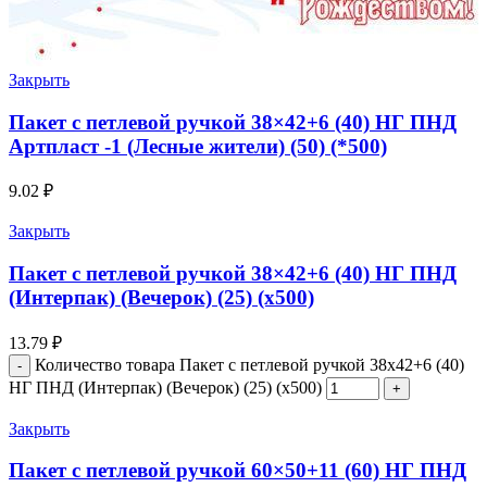
Закрыть
Пакет с петлевой ручкой 38×42+6 (40) НГ ПНД
Артпласт -1 (Лесные жители) (50) (*500)
9.02
₽
Закрыть
Пакет с петлевой ручкой 38×42+6 (40) НГ ПНД
(Интерпак) (Вечерок) (25) (х500)
13.79
₽
Количество товара Пакет с петлевой ручкой 38x42+6 (40)
НГ ПНД (Интерпак) (Вечерок) (25) (х500)
Закрыть
Пакет с петлевой ручкой 60×50+11 (60) НГ ПНД