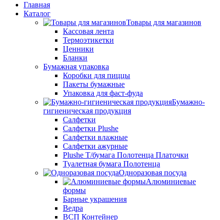
Главная
Каталог
Товары для магазинов
Кассовая лента
Термоэтикетки
Ценники
Бланки
Бумажная упаковка
Коробки для пиццы
Пакеты бумажные
Упаковка для фаст-фуда
Бумажно-
гигиеническая продукция
Салфетки
Салфетки Plushe
Салфетки влажные
Салфетки ажурные
Plushe Т/бумага Полотенца Платочки
Туалетная бумага Полотенца
Одноразовая посуда
Алюминиевые
формы
Барные украшения
Ведра
ВСП Контейнер