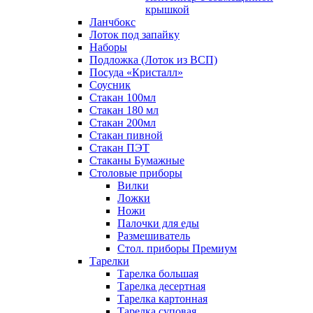
крышкой
Ланчбокс
Лоток под запайку
Наборы
Подложка (Лоток из ВСП)
Посуда «Кристалл»
Соусник
Стакан 100мл
Стакан 180 мл
Стакан 200мл
Стакан пивной
Стакан ПЭТ
Стаканы Бумажные
Столовые приборы
Вилки
Ложки
Ножи
Палочки для еды
Размешиватель
Стол. приборы Премиум
Тарелки
Тарелка большая
Тарелка десертная
Тарелка картонная
Тарелка суповая