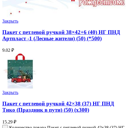
Закрыть
Пакет с петлевой ручкой 38×42+6 (40) НГ ПНД
Артпласт -1 (Лесные жители) (50) (*500)
9.02
₽
Закрыть
Пакет с петлевой ручкой 42×38 (37) НГ ПНД
Тико (Праздник в пути) (50) (х300)
15.29
₽
Количество товара Пакет с петлевой ручкой 42x38 (37) НГ