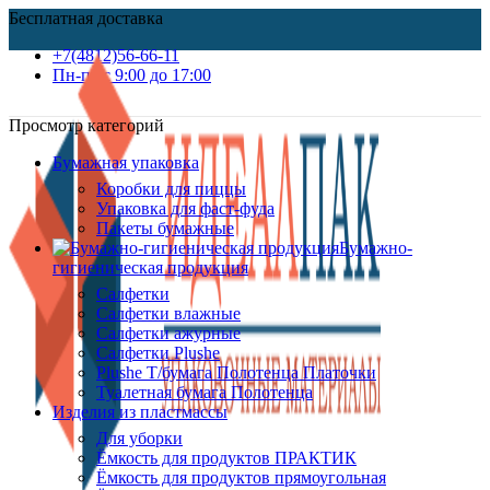
Бесплатная доставка
+7(4812)56-66-11
Пн-пт c 9:00 до 17:00
Просмотр категорий
Бумажная упаковка
Коробки для пиццы
Упаковка для фаст-фуда
Пакеты бумажные
Бумажно-
гигиеническая продукция
Салфетки
Салфетки влажные
Салфетки ажурные
Салфетки Plushe
Plushe Т/бумага Полотенца Платочки
Туалетная бумага Полотенца
Изделия из пластмассы
Для уборки
Ёмкость для продуктов ПРАКТИК
Ёмкость для продуктов прямоугольная