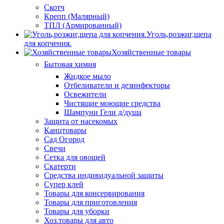
Скотч
Крепп (Малярный)
ТПЛ (Армированный)
Уголь,розжиг,щепа
для копчения.
Хозяйственные товары
Бытовая химия
Жидкое мыло
Отбеливатели и дезинфекторы
Освежители
Чистящие моющие средства
Шампуни Гели д/душа
Защита от насекомых
Канцтовары
Сад Огород
Свечи
Сетка для овощей
Скатерти
Средства индивидуальной защиты
Супер клей
Товары для консервирования
Товары для приготовления
Товары для уборки
Хоз.товары для авто