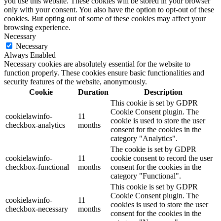
you use this website. These cookies will be stored in your browser
only with your consent. You also have the option to opt-out of these
cookies. But opting out of some of these cookies may affect your
browsing experience.
Necessary
Necessary
Always Enabled
Necessary cookies are absolutely essential for the website to
function properly. These cookies ensure basic functionalities and
security features of the website, anonymously.
Cookie
Duration
Description
This cookie is set by GDPR
Cookie Consent plugin. The
cookielawinfo-
11
cookie is used to store the user
checkbox-analytics
months
consent for the cookies in the
category "Analytics".
The cookie is set by GDPR
cookielawinfo-
11
cookie consent to record the user
checkbox-functional
months
consent for the cookies in the
category "Functional".
This cookie is set by GDPR
Cookie Consent plugin. The
cookielawinfo-
11
cookies is used to store the user
checkbox-necessary
months
consent for the cookies in the