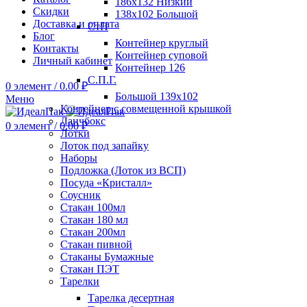
186х132 Низкий
Скидки
138х102 Большой
Доставка и оплата
СтП
Блог
Контейнер круглый
Контакты
Контейнер суповой
Личный кабинет
Контейнер 126
С.П.Г.
0
элемент
/
0.00
₽
Большой 139х102
Меню
Контейнер с совмещенной крышкой
Ланчбокс
0
элемент
/
0.00
₽
Лотки
Лоток под запайку
Наборы
Подложка (Лоток из ВСП)
Посуда «Кристалл»
Соусник
Стакан 100мл
Стакан 180 мл
Стакан 200мл
Стакан пивной
Стаканы Бумажные
Стакан ПЭТ
Тарелки
Тарелка десертная