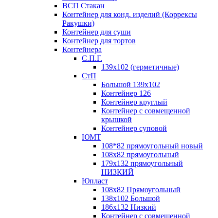
ВСП Стакан
Контейнер для конд. изделий (Коррексы
Ракушки)
Контейнер для суши
Контейнер для тортов
Контейнера
С.П.Г.
139х102 (герметичные)
СтП
Большой 139х102
Контейнер 126
Контейнер круглый
Контейнер с совмещенной
крышкой
Контейнер суповой
ЮМТ
108*82 прямоугольный новый
108х82 прямоугольный
179х132 прямоугольный
НИЗКИЙ
Юпласт
108х82 Прямоугольный
138х102 Большой
186х132 Низкий
Контейнер с совмещенной