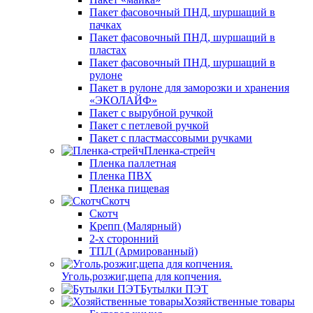
Пакет фасовочный ПНД, шуршащий в
пачках
Пакет фасовочный ПНД, шуршащий в
пластах
Пакет фасовочный ПНД, шуршащий в
рулоне
Пакет в рулоне для заморозки и хранения
«ЭКОЛАЙФ»
Пакет с вырубной ручкой
Пакет с петлевой ручкой
Пакет с пластмассовыми ручками
Пленка-стрейч
Пленка паллетная
Пленка ПВХ
Пленка пищевая
Скотч
Скотч
Крепп (Малярный)
2-х сторонний
ТПЛ (Армированный)
Уголь,розжиг,щепа для копчения.
Бутылки ПЭТ
Хозяйственные товары