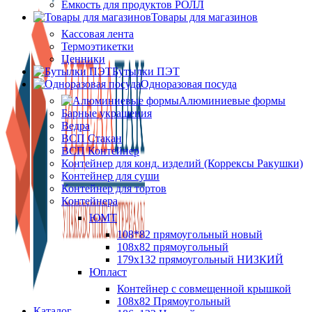
Ёмкость для продуктов РОЛЛ
Товары для магазинов
Кассовая лента
Термоэтикетки
Ценники
Бутылки ПЭТ
Одноразовая посуда
Алюминиевые формы
Барные украшения
Ведра
ВСП Стакан
ВСП Контейнер
Контейнер для конд. изделий (Коррексы Ракушки)
Контейнер для суши
Контейнер для тортов
Контейнера
ЮМТ
108*82 прямоугольный новый
108х82 прямоугольный
179х132 прямоугольный НИЗКИЙ
Юпласт
Контейнер с совмещенной крышкой
108х82 Прямоугольный
Каталог