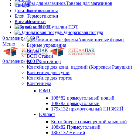
Товары для магазинов
Скидки
Доставка и оплата
Кассовая лента
Блог
Термоэтикетки
Контакты
Ценники
Личный кабинет
Бутылки ПЭТ
Одноразовая посуда
0
элемент
/
0.00
₽
Алюминиевые формы
Меню
Барные украшения
Ведра
ВСП Стакан
0
элемент
/
0.00
₽
ВСП Контейнер
Контейнер для конд. изделий (Коррексы Ракушки)
Контейнер для суши
Контейнер для тортов
Контейнера
ЮМТ
108*82 прямоугольный новый
108х82 прямоугольный
179х132 прямоугольный НИЗКИЙ
Юпласт
Контейнер с совмещенной крышкой
108х82 Прямоугольный
186х132 Низкий