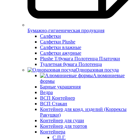
Бумажно-гигиеническая продукция
Салфетки
Салфетки Plushe
Салфетки влажные
Салфетки ажурные
Plushe Т/бумага Полотенца Платочки
Туалетная бумага Полотенца
Одноразовая посуда
Алюминиевые
формы
Барные украшения
Ведра
ВСП Контейнер
ВСП Стакан
Контейнер для конд. изделий (Коррексы
Ракушки)
Контейнер для суши
Контейнер для тортов
Контейнера
С.П.Г.