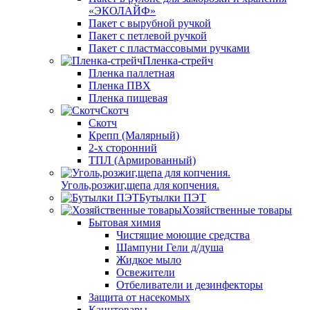
«ЭКОЛАЙФ»
Пакет с вырубной ручкой
Пакет с петлевой ручкой
Пакет с пластмассовыми ручками
Пленка-стрейч
Пленка паллетная
Пленка ПВХ
Пленка пищевая
Скотч
Скотч
Крепп (Малярный)
2-х сторонний
ТПЛ (Армированный)
Уголь,розжиг,щепа для копчения.
Бутылки ПЭТ
Хозяйственные товары
Бытовая химия
Чистящие моющие средства
Шампуни Гели д/душа
Жидкое мыло
Освежители
Отбеливатели и дезинфекторы
Защита от насекомых
Канцтовары