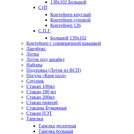
138х102 Большой
СтП
Контейнер круглый
Контейнер суповой
Контейнер 126
С.П.Г.
Большой 139х102
Контейнер с совмещенной крышкой
Ланчбокс
Лотки
Лоток под запайку
Наборы
Подложка (Лоток из ВСП)
Посуда «Кристалл»
Соусник
Стакан 100мл
Стакан 180 мл
Стакан 200мл
Стакан пивной
Стаканы Бумажные
Стакан ПЭТ
Тарелки
Тарелка десертная
Тарелка большая