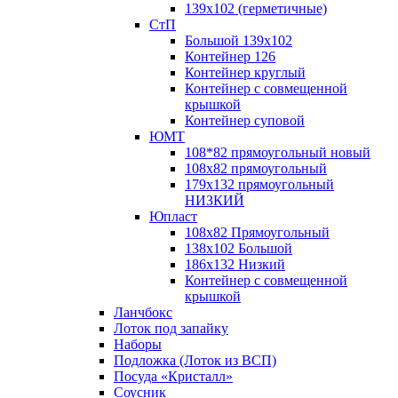
139х102 (герметичные)
СтП
Большой 139х102
Контейнер 126
Контейнер круглый
Контейнер с совмещенной
крышкой
Контейнер суповой
ЮМТ
108*82 прямоугольный новый
108х82 прямоугольный
179х132 прямоугольный
НИЗКИЙ
Юпласт
108х82 Прямоугольный
138х102 Большой
186х132 Низкий
Контейнер с совмещенной
крышкой
Ланчбокс
Лоток под запайку
Наборы
Подложка (Лоток из ВСП)
Посуда «Кристалл»
Соусник