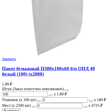
Закрыть
Пакет бумажный П300х100х60 б/п ОПД 40
белый (100) (х2000)
1.89
₽
Штук (Заказ поштучно невозможен)
х
1.89 ₽
Упаковок (x 100 шт)
х
189 ₽
Мест (x 2500 шт)
х
4725 ₽
В корзину