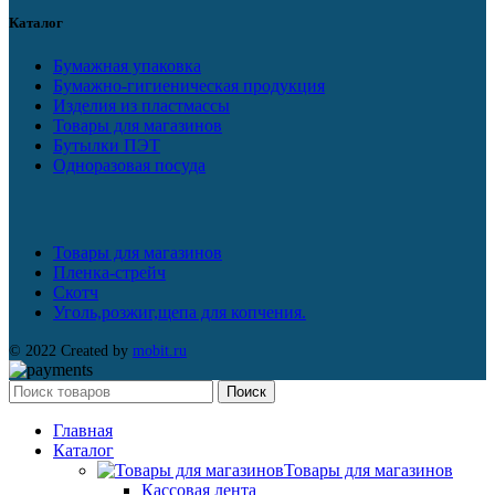
Каталог
Бумажная упаковка
Бумажно-гигиеническая продукция
Изделия из пластмассы
Товары для магазинов
Бутылки ПЭТ
Одноразовая посуда
Товары для магазинов
Пленка-стрейч
Скотч
Уголь,розжиг,щепа для копчения.
© 2022 Created by
mobit.ru
Поиск
Главная
Каталог
Товары для магазинов
Кассовая лента