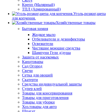
Скотч
Крепп (Малярный)
ТПЛ (Армированный)
Уголь,розжиг,щепа
для копчения.
Хозяйственные товары
Бытовая химия
Жидкое мыло
Отбеливатели и дезинфекторы
Освежители
Чистящие моющие средства
Шампуни Гели д/душа
Защита от насекомых
Канцтовары
Сад Огород
Свечи
Сетка для овощей
Скатерти
Средства индивидуальной защиты
Супер клей
Товары для консервирования
Товары для приготовления
Товары для уборки
Хоз.товары для авто
Шпагат