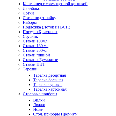
Контейнер с совмещенной крышкой
Ланчбокс
Лотки
Лоток под запайку
Наборы
Подложка (Лоток из ВСП)
Посуда «Кристалл»
Соусник
Стакан 100мл
Стакан 180 мл
Стакан 200мл
Стакан пивной
Стаканы Бумажные
Стакан ПЭТ
Тарелки
Тарелка десертная
Тарелка большая
Тарелка суповая
Тарелка картонная
Столовые приборы
Вилки
Ложки
Ножи
Стол. приборы Премиум