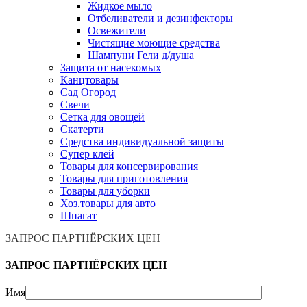
Жидкое мыло
Отбеливатели и дезинфекторы
Освежители
Чистящие моющие средства
Шампуни Гели д/душа
Защита от насекомых
Канцтовары
Сад Огород
Свечи
Сетка для овощей
Скатерти
Средства индивидуальной защиты
Супер клей
Товары для консервирования
Товары для приготовления
Товары для уборки
Хоз.товары для авто
Шпагат
ЗАПРОС ПАРТНЁРСКИХ ЦЕН
ЗАПРОС ПАРТНЁРСКИХ ЦЕН
Имя