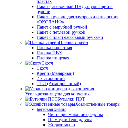
пластах
Пакет фасовочный ПНД, шуршащий в
рулоне
Пакет в рулоне для заморозки и хранения
«ЭКОЛАЙФ»
Пакет с вырубной ручкой
Пакет с петлевой ручкой
Пакет с пластмассовыми ручками
Пленка-стрейч
Пленка паллетная
Пленка ПВХ
Пленка пищевая
Скотч
Скотч
Крепп (Малярный)
2-х сторонний
ТПЛ (Армированный)
Уголь,розжиг,щепа для копчения.
Бутылки ПЭТ
Хозяйственные товары
Бытовая химия
Чистящие моющие средства
Шампуни Гели д/душа
Жидкое мыло