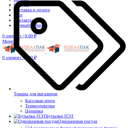
Скидки
Доставка и оплата
Блог
Контакты
Личный кабинет
0
элемент
/
0.00
₽
Меню
0
элемент
/
0.00
₽
Товары для магазинов
Кассовая лента
Термоэтикетки
Ценники
Бутылки ПЭТ
Одноразовая посуда