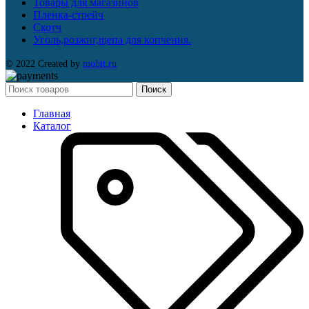
Товары для магазинов
Пленка-стрейч
Скотч
Уголь,розжиг,щепа для копчения.
© 2022 Created by
mobit.ru
Поиск
Главная
Каталог