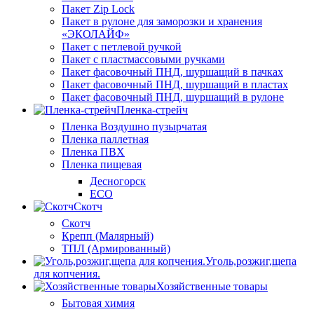
Пакет Zip Lock
Пакет в рулоне для заморозки и хранения
«ЭКОЛАЙФ»
Пакет с петлевой ручкой
Пакет с пластмассовыми ручками
Пакет фасовочный ПНД, шуршащий в пачках
Пакет фасовочный ПНД, шуршащий в пластах
Пакет фасовочный ПНД, шуршащий в рулоне
Пленка-стрейч
Пленка Воздушно пузырчатая
Пленка паллетная
Пленка ПВХ
Пленка пищевая
Десногорск
ECO
Скотч
Скотч
Крепп (Малярный)
ТПЛ (Армированный)
Уголь,розжиг,щепа
для копчения.
Хозяйственные товары
Бытовая химия