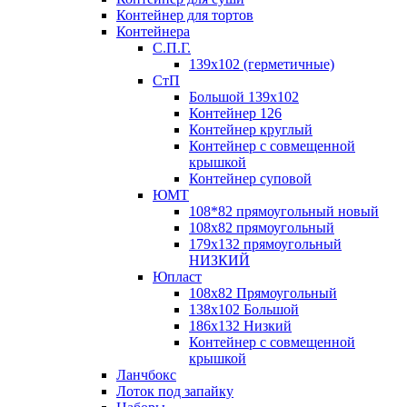
Контейнер для тортов
Контейнера
С.П.Г.
139х102 (герметичные)
СтП
Большой 139х102
Контейнер 126
Контейнер круглый
Контейнер с совмещенной
крышкой
Контейнер суповой
ЮМТ
108*82 прямоугольный новый
108х82 прямоугольный
179х132 прямоугольный
НИЗКИЙ
Юпласт
108х82 Прямоугольный
138х102 Большой
186х132 Низкий
Контейнер с совмещенной
крышкой
Ланчбокс
Лоток под запайку