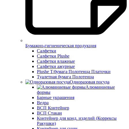
Бумажно-гигиеническая продукция
Салфетки
Салфетки Plushe
Салфетки влажные
Салфетки ажурные
Plushe Т/бумага Полотенца Платочки
Туалетная бумага Полотенца
Одноразовая посуда
Алюминиевые
формы
Барные украшения
Ведра
ВСП Контейнер
ВСП Стакан
Контейнер для конд. изделий (Коррексы
Ракушки)
Контейнер для суши