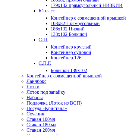
179х132 прямоугольный НИЗКИЙ
Юпласт
Контейнер с совмещенной крышкой
108х82 Прямоугольный
186х132 Низкий
138х102 Большой
СтП
Контейнер круглый
Контейнер суповой
Контейнер 126
С.П.Г.
Большой 139х102
Контейнер с совмещенной крышкой
Ланчбокс
Лотки
Лоток под запайку
Наборы
Подложка (Лоток из ВСП)
Посуда «Кристалл»
Соусник
Стакан 100мл
Стакан 180 мл
Стакан 200мл