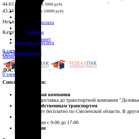
44.63
₽
(При заказе от 5000 руб)
43.24
₽
(Призаказе от 10000 руб)
Каталог
Скидки
Нет в наличии
Доставка и оплата
Блог
Категория:
Наборы
Контакты
Личный кабинет
Доставка и оплата
0
элемент
/
0.00
₽
Доставка и оплата
Меню
ДОСТАВКА
0
элемент
/
0.00
₽
Способы доставки:
Транспортная компания
Бесплатная доставка до транспортной компании "Делов
Доставка собственным транспортом
Осуществляет бесплатно по Смоленской области. В друг
Самовывоз
В рабочие дни с 9-00 до 17-00
Почта России