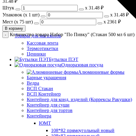
31.48
₽
Штук
х
31.48 ₽
Упаковок (x 1 шт)
х
31.48 ₽
Мест (x 75 шт)
х
2361 ₽
В корзину
Количество товара Набор "По Пивку" (Стакан 500 мл 6 шт) 
Товары для магазинов
Кассовая лента
Термоэтикетки
Ценники
Бутылки ПЭТ
Одноразовая посуда
Алюминиевые формы
Барные украшения
Ведра
ВСП Стакан
ВСП Контейнер
Контейнер для конд. изделий (Коррексы Ракушки)
Контейнер для суши
Контейнер для тортов
Контейнера
ЮМТ
108*82 прямоугольный новый
108х82 прямоугольный