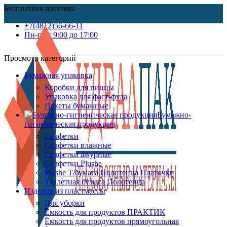
Бесплатная доставка
+7(4812)56-66-11
Пн-пт c 9:00 до 17:00
Просмотр категорий
Бумажная упаковка
Коробки для пиццы
Упаковка для фаст-фуда
Пакеты бумажные
Бумажно-
гигиеническая продукция
Салфетки
Салфетки влажные
Салфетки ажурные
Салфетки Plushe
Plushe Т/бумага Полотенца Платочки
Туалетная бумага Полотенца
Изделия из пластмассы
Для уборки
Ёмкость для продуктов ПРАКТИК
Ёмкость для продуктов прямоугольная