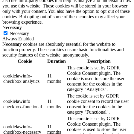
also use third-party cookies that help us analyze and understand how
you use this website. These cookies will be stored in your browser
only with your consent. You also have the option to opt-out of these
cookies. But opting out of some of these cookies may affect your
browsing experience.
Necessary
Necessary
Always Enabled
Necessary cookies are absolutely essential for the website to
function properly. These cookies ensure basic functionalities and
security features of the website, anonymously.
Cookie
Duration
Description
This cookie is set by GDPR
Cookie Consent plugin. The
cookielawinfo-
11
cookie is used to store the user
checkbox-analytics
months
consent for the cookies in the
category "Analytics".
The cookie is set by GDPR
cookielawinfo-
11
cookie consent to record the user
checkbox-functional
months
consent for the cookies in the
category "Functional".
This cookie is set by GDPR
Cookie Consent plugin. The
cookielawinfo-
11
cookies is used to store the user
checkbox-necessary
months