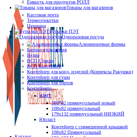
Ёмкость для продуктов РОЛЛ
Товары для магазинов
Кассовая лента
Термоэтикетки
Ценники
Бутылки ПЭТ
Одноразовая посуда
Алюминиевые формы
Барные украшения
Ведра
ВСП Стакан
ВСП Контейнер
Контейнер для конд. изделий (Коррексы Ракушки)
Контейнер для суши
Контейнер для тортов
Контейнера
ЮМТ
108*82 прямоугольный новый
108х82 прямоугольный
179х132 прямоугольный НИЗКИЙ
Юпласт
Контейнер с совмещенной крышкой
108х82 Прямоугольный
Каталог