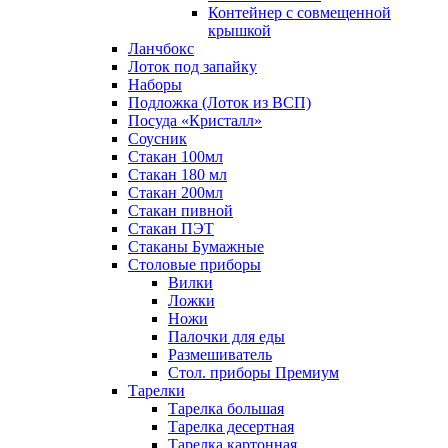
Контейнер с совмещенной
крышкой
Ланчбокс
Лоток под запайку
Наборы
Подложка (Лоток из ВСП)
Посуда «Кристалл»
Соусник
Стакан 100мл
Стакан 180 мл
Стакан 200мл
Стакан пивной
Стакан ПЭТ
Стаканы Бумажные
Столовые приборы
Вилки
Ложки
Ножи
Палочки для еды
Размешиватель
Стол. приборы Премиум
Тарелки
Тарелка большая
Тарелка десертная
Тарелка картонная