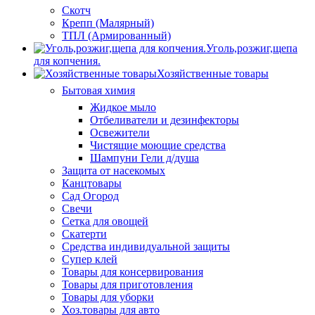
Скотч
Крепп (Малярный)
ТПЛ (Армированный)
Уголь,розжиг,щепа
для копчения.
Хозяйственные товары
Бытовая химия
Жидкое мыло
Отбеливатели и дезинфекторы
Освежители
Чистящие моющие средства
Шампуни Гели д/душа
Защита от насекомых
Канцтовары
Сад Огород
Свечи
Сетка для овощей
Скатерти
Средства индивидуальной защиты
Супер клей
Товары для консервирования
Товары для приготовления
Товары для уборки
Хоз.товары для авто