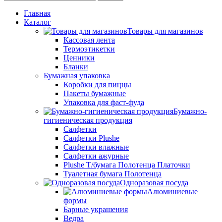
Главная
Каталог
Товары для магазинов
Кассовая лента
Термоэтикетки
Ценники
Бланки
Бумажная упаковка
Коробки для пиццы
Пакеты бумажные
Упаковка для фаст-фуда
Бумажно-
гигиеническая продукция
Салфетки
Салфетки Plushe
Салфетки влажные
Салфетки ажурные
Plushe Т/бумага Полотенца Платочки
Туалетная бумага Полотенца
Одноразовая посуда
Алюминиевые
формы
Барные украшения
Ведра