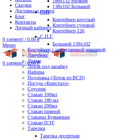
186х132 Низкий
Скидки
138х102 Большой
Доставка и оплата
СтП
Блог
Контейнер круглый
Контакты
Контейнер суповой
Личный кабинет
Контейнер 126
С.П.Г.
0
элемент
/
0.00
₽
Большой 139х102
Меню
Контейнер с совмещенной крышкой
Ланчбокс
Лотки
0
элемент
/
0.00
₽
Лоток под запайку
Наборы
Подложка (Лоток из ВСП)
Посуда «Кристалл»
Соусник
Стакан 100мл
Стакан 180 мл
Стакан 200мл
Стакан пивной
Стаканы Бумажные
Стакан ПЭТ
Тарелки
Тарелка десертная