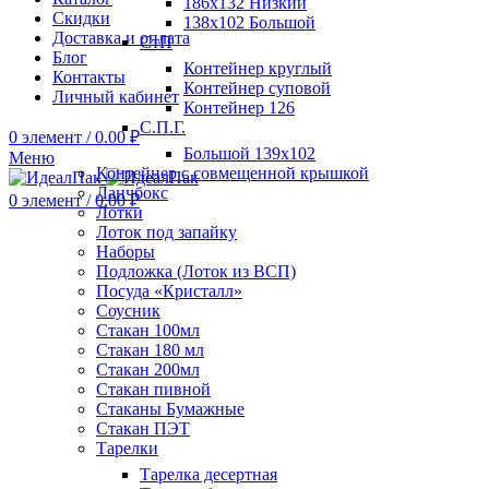
186х132 Низкий
Скидки
138х102 Большой
Доставка и оплата
СтП
Блог
Контейнер круглый
Контакты
Контейнер суповой
Личный кабинет
Контейнер 126
С.П.Г.
0
элемент
/
0.00
₽
Большой 139х102
Меню
Контейнер с совмещенной крышкой
Ланчбокс
0
элемент
/
0.00
₽
Лотки
Лоток под запайку
Наборы
Подложка (Лоток из ВСП)
Посуда «Кристалл»
Соусник
Стакан 100мл
Стакан 180 мл
Стакан 200мл
Стакан пивной
Стаканы Бумажные
Стакан ПЭТ
Тарелки
Тарелка десертная