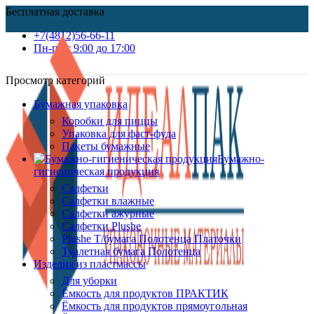
Бесплатная доставка
+7(4812)56-66-11
Пн-пт c 9:00 до 17:00
Просмотр категорий
Бумажная упаковка
Коробки для пиццы
Упаковка для фаст-фуда
Пакеты бумажные
Бумажно-
гигиеническая продукция
Салфетки
Салфетки влажные
Салфетки ажурные
Салфетки Plushe
Plushe Т/бумага Полотенца Платочки
Туалетная бумага Полотенца
Изделия из пластмассы
Для уборки
Ёмкость для продуктов ПРАКТИК
Ёмкость для продуктов прямоугольная