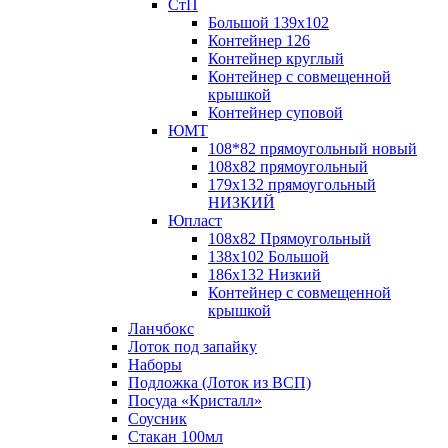
СтП
Большой 139х102
Контейнер 126
Контейнер круглый
Контейнер с совмещенной
крышкой
Контейнер суповой
ЮМТ
108*82 прямоугольный новый
108х82 прямоугольный
179х132 прямоугольный
НИЗКИЙ
Юпласт
108х82 Прямоугольный
138х102 Большой
186х132 Низкий
Контейнер с совмещенной
крышкой
Ланчбокс
Лоток под запайку
Наборы
Подложка (Лоток из ВСП)
Посуда «Кристалл»
Соусник
Стакан 100мл