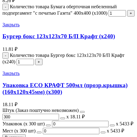
8.26
₽
Количество товара Бумага оберточная небеленный
подпергамент "с печатью Газета" 400х400 (х1000)
Закрыть
Бургер бокс 123х123х70 Б/П Крафт (х240)
11.81
₽
Количество товара Бургер бокс 123х123х70 Б/П Крафт
(х240)
Закрыть
Упаковка ECO КРАФТ 500мл (прозр.крышка)
(160х120х45мм) (х300)
18.11
₽
Штук (Заказ поштучно невозможен)
х
18.11 ₽
Упаковок (x 300 шт)
х
5433 ₽
Мест (x 300 шт)
х
5433 ₽