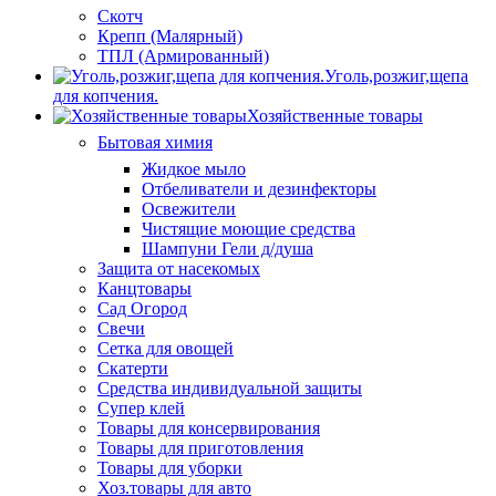
Скотч
Крепп (Малярный)
ТПЛ (Армированный)
Уголь,розжиг,щепа
для копчения.
Хозяйственные товары
Бытовая химия
Жидкое мыло
Отбеливатели и дезинфекторы
Освежители
Чистящие моющие средства
Шампуни Гели д/душа
Защита от насекомых
Канцтовары
Сад Огород
Свечи
Сетка для овощей
Скатерти
Средства индивидуальной защиты
Супер клей
Товары для консервирования
Товары для приготовления
Товары для уборки
Хоз.товары для авто