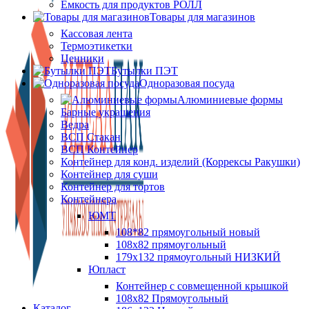
Ёмкость для продуктов РОЛЛ
Товары для магазинов
Кассовая лента
Термоэтикетки
Ценники
Бутылки ПЭТ
Одноразовая посуда
Алюминиевые формы
Барные украшения
Ведра
ВСП Стакан
ВСП Контейнер
Контейнер для конд. изделий (Коррексы Ракушки)
Контейнер для суши
Контейнер для тортов
Контейнера
ЮМТ
108*82 прямоугольный новый
108х82 прямоугольный
179х132 прямоугольный НИЗКИЙ
Юпласт
Контейнер с совмещенной крышкой
108х82 Прямоугольный
Каталог