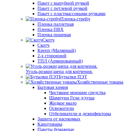
Пакет с вырубной ручкой
Пакет с петлевой ручкой
Пакет с пластмассовыми ручками
Пленка-стрейч
Пленка паллетная
Пленка ПВХ
Пленка пищевая
Скотч
Скотч
Крепп (Малярный)
2-х сторонний
ТПЛ (Армированный)
Уголь,розжиг,щепа для копчения.
Бутылки ПЭТ
Хозяйственные товары
Бытовая химия
Чистящие моющие средства
Шампуни Гели д/душа
Жидкое мыло
Освежители
Отбеливатели и дезинфекторы
Защита от насекомых
Канцтовары
Пакеты бумажные