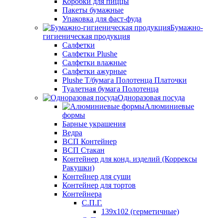
Коробки для пиццы
Пакеты бумажные
Упаковка для фаст-фуда
Бумажно-
гигиеническая продукция
Салфетки
Салфетки Plushe
Салфетки влажные
Салфетки ажурные
Plushe Т/бумага Полотенца Платочки
Туалетная бумага Полотенца
Одноразовая посуда
Алюминиевые
формы
Барные украшения
Ведра
ВСП Контейнер
ВСП Стакан
Контейнер для конд. изделий (Коррексы
Ракушки)
Контейнер для суши
Контейнер для тортов
Контейнера
С.П.Г.
139х102 (герметичные)