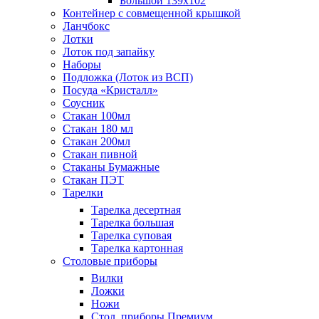
Большой 139х102
Контейнер с совмещенной крышкой
Ланчбокс
Лотки
Лоток под запайку
Наборы
Подложка (Лоток из ВСП)
Посуда «Кристалл»
Соусник
Стакан 100мл
Стакан 180 мл
Стакан 200мл
Стакан пивной
Стаканы Бумажные
Стакан ПЭТ
Тарелки
Тарелка десертная
Тарелка большая
Тарелка суповая
Тарелка картонная
Столовые приборы
Вилки
Ложки
Ножи
Стол. приборы Премиум