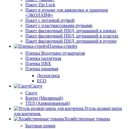
Пакет Zip Lock
Пакет в рулоне для заморозки и хранения
«ЭКОЛАЙФ»
Пакет с петлевой ручкой
Пакет с пластмассовыми ручками
Пакет фасовочный ПНД, шуршащий в пачках
Пакет фасовочный ПНД, шуршащий в пластах
Пакет фасовочный ПНД, шуршащий в рулоне
Пленка-стрейч
Пленка Воздушно пузырчатая
Пленка паллетная
Пленка ПВХ
Пленка пищевая
Десногорск
ECO
Скотч
Скотч
Крепп (Малярный)
ТПЛ (Армированный)
Уголь,розжиг,щепа
для копчения.
Хозяйственные товары
Бытовая химия