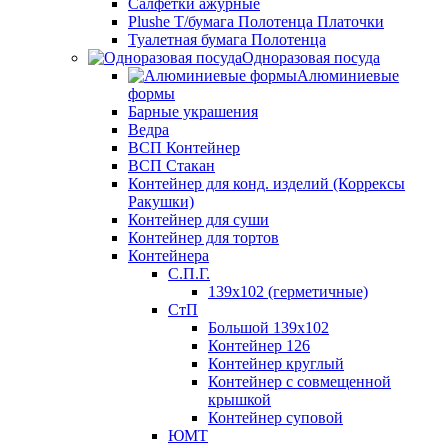
Салфетки ажурные
Plushe Т/бумага Полотенца Платочки
Туалетная бумага Полотенца
Одноразовая посуда
Алюминиевые
формы
Барные украшения
Ведра
ВСП Контейнер
ВСП Стакан
Контейнер для конд. изделий (Коррексы
Ракушки)
Контейнер для суши
Контейнер для тортов
Контейнера
С.П.Г.
139х102 (герметичные)
СтП
Большой 139х102
Контейнер 126
Контейнер круглый
Контейнер с совмещенной
крышкой
Контейнер суповой
ЮМТ