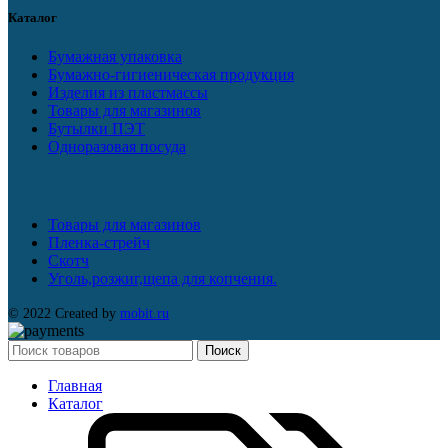
Каталог
Бумажная упаковка
Бумажно-гигиеническая продукция
Изделия из пластмассы
Товары для магазинов
Бутылки ПЭТ
Одноразовая посуда
Товары для магазинов
Пленка-стрейч
Скотч
Уголь,розжиг,щепа для копчения.
© 2022 Created by
mobit.ru
Поиск
Главная
Каталог