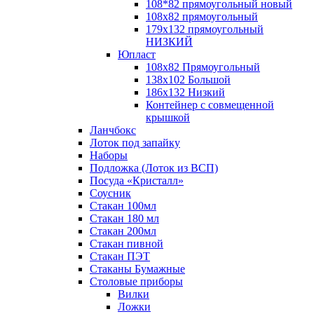
108*82 прямоугольный новый
108х82 прямоугольный
179х132 прямоугольный
НИЗКИЙ
Юпласт
108х82 Прямоугольный
138х102 Большой
186х132 Низкий
Контейнер с совмещенной
крышкой
Ланчбокс
Лоток под запайку
Наборы
Подложка (Лоток из ВСП)
Посуда «Кристалл»
Соусник
Стакан 100мл
Стакан 180 мл
Стакан 200мл
Стакан пивной
Стакан ПЭТ
Стаканы Бумажные
Столовые приборы
Вилки
Ложки