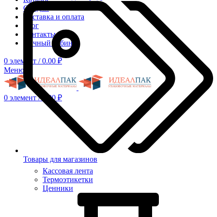
Скидки
Доставка и оплата
Блог
Контакты
Личный кабинет
0
элемент
/
0.00
₽
Меню
0
элемент
/
0.00
₽
Товары для магазинов
Кассовая лента
Термоэтикетки
Ценники