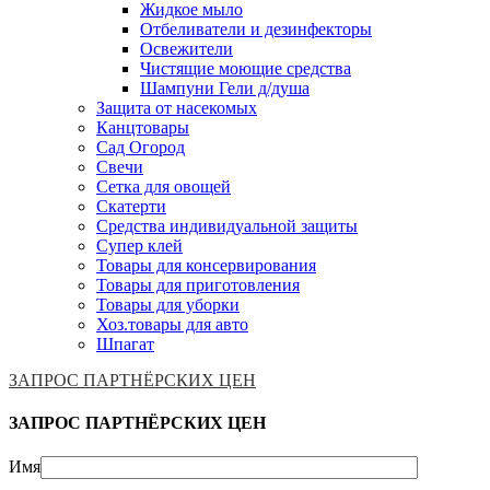
Жидкое мыло
Отбеливатели и дезинфекторы
Освежители
Чистящие моющие средства
Шампуни Гели д/душа
Защита от насекомых
Канцтовары
Сад Огород
Свечи
Сетка для овощей
Скатерти
Средства индивидуальной защиты
Супер клей
Товары для консервирования
Товары для приготовления
Товары для уборки
Хоз.товары для авто
Шпагат
ЗАПРОС ПАРТНЁРСКИХ ЦЕН
ЗАПРОС ПАРТНЁРСКИХ ЦЕН
Имя