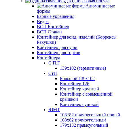
Одноразовая посуда
Алюминиевые
формы
Барные украшения
Ведра
ВСП Контейнер
ВСП Стакан
Контейнер для конд. изделий (Коррексы
Ракушки)
Контейнер для суши
Контейнер для тортов
Контейнера
С.П.Г.
139х102 (герметичные)
СтП
Большой 139х102
Контейнер 126
Контейнер круглый
Контейнер с совмещенной
крышкой
Контейнер суповой
ЮМТ
108*82 прямоугольный новый
108х82 прямоугольный
179х132 прямоугольный