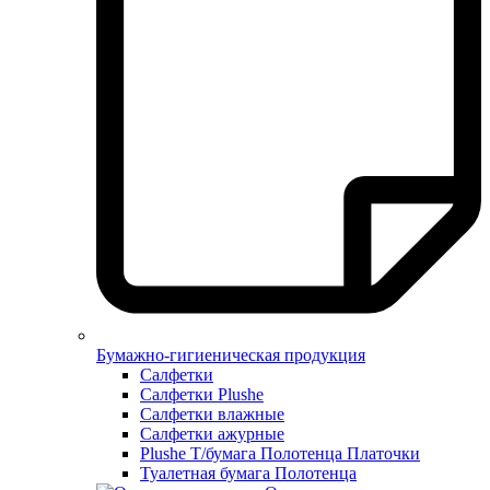
Бумажно-гигиеническая продукция
Салфетки
Салфетки Plushe
Салфетки влажные
Салфетки ажурные
Plushe Т/бумага Полотенца Платочки
Туалетная бумага Полотенца