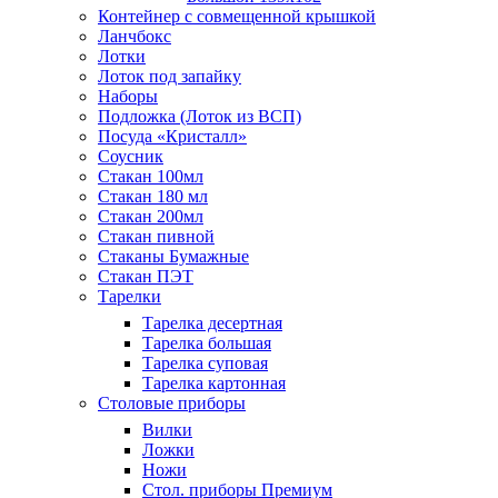
Контейнер с совмещенной крышкой
Ланчбокс
Лотки
Лоток под запайку
Наборы
Подложка (Лоток из ВСП)
Посуда «Кристалл»
Соусник
Стакан 100мл
Стакан 180 мл
Стакан 200мл
Стакан пивной
Стаканы Бумажные
Стакан ПЭТ
Тарелки
Тарелка десертная
Тарелка большая
Тарелка суповая
Тарелка картонная
Столовые приборы
Вилки
Ложки
Ножи
Стол. приборы Премиум