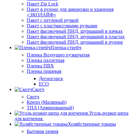
Пакет Zip Lock
Пакет в рулоне для заморозки и хранения
«ЭКОЛАЙФ»
Пакет с петлевой ручкой
Пакет с пластмассовыми ручками
Пакет фасовочный ПНД, шуршащий в пачках
Пакет фасовочный ПНД, шуршащий в пластах
Пакет фасовочный ПНД, шуршащий в рулоне
Пленка-стрейч
Пленка Воздушно пузырчатая
Пленка паллетная
Пленка ПВХ
Пленка пищевая
Десногорск
ECO
Скотч
Скотч
Крепп (Малярный)
ТПЛ (Армированный)
Уголь,розжиг,щепа
для копчения.
Хозяйственные товары
Бытовая химия