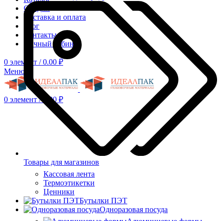
Скидки
Доставка и оплата
Блог
Контакты
Личный кабинет
0
элемент
/
0.00
₽
Меню
0
элемент
/
0.00
₽
Товары для магазинов
Кассовая лента
Термоэтикетки
Ценники
Бутылки ПЭТ
Одноразовая посуда