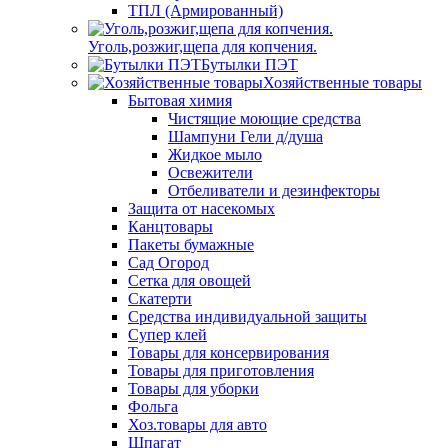
ТПЛ (Армированный)
Уголь,розжиг,щепа для копчения.
Бутылки ПЭТ
Хозяйственные товары
Бытовая химия
Чистящие моющие средства
Шампуни Гели д/душа
Жидкое мыло
Освежители
Отбеливатели и дезинфекторы
Защита от насекомых
Канцтовары
Пакеты бумажные
Сад Огород
Сетка для овощей
Скатерти
Средства индивидуальной защиты
Супер клей
Товары для консервирования
Товары для приготовления
Товары для уборки
Фольга
Хоз.товары для авто
Шпагат