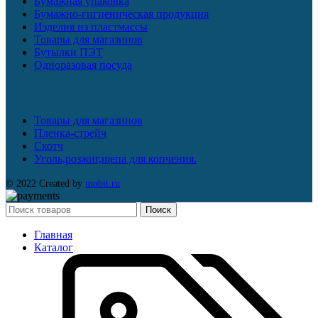
Бумажная упаковка
Бумажно-гигиеническая продукция
Изделия из пластмассы
Товары для магазинов
Бутылки ПЭТ
Одноразовая посуда
Товары для магазинов
Пленка-стрейч
Скотч
Уголь,розжиг,щепа для копчения.
© 2022 Created by
mobit.ru
Поиск
Главная
Каталог