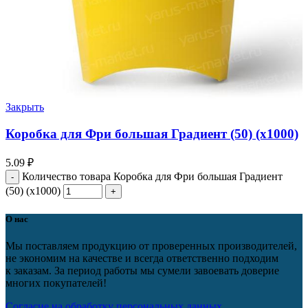
Закрыть
Коробка для Фри большая Градиент (50) (х1000)
5.09
₽
Количество товара Коробка для Фри большая Градиент
(50) (х1000)
О нас
Мы поставляем продукцию от проверенных производителей,
не экономим на качестве и всегда ответственно подходим
к заказам. За период работы мы сумели завоевать доверие
многих покупателей!
Согласие на обработку персональных данных