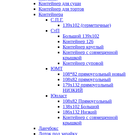
Контейнер для суши
Контейнер для тортов
Контейнера
С.П.Г.
139х102 (герметичные)
СтП
Большой 139х102
Контейнер 126
Контейнер круглый
Контейнер с совмещенной
крышкой
Контейнер суповой
ЮМТ
108*82 прямоугольный новый
108х82 прямоугольный
179х132 прямоугольный
НИЗКИЙ
Юпласт
108х82 Прямоугольный
138х102 Большой
186х132 Низкий
Контейнер с совмещенной
крышкой
Ланчбокс
Лоток под запайку