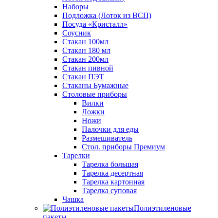
Наборы
Подложка (Лоток из ВСП)
Посуда «Кристалл»
Соусник
Стакан 100мл
Стакан 180 мл
Стакан 200мл
Стакан пивной
Стакан ПЭТ
Стаканы Бумажные
Столовые приборы
Вилки
Ложки
Ножи
Палочки для еды
Размешиватель
Стол. приборы Премиум
Тарелки
Тарелка большая
Тарелка десертная
Тарелка картонная
Тарелка суповая
Чашка
Полиэтиленовые
пакеты