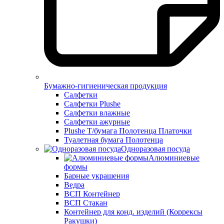
Бумажно-гигиеническая продукция
Салфетки
Салфетки Plushe
Салфетки влажные
Салфетки ажурные
Plushe Т/бумага Полотенца Платочки
Туалетная бумага Полотенца
Одноразовая посуда
Алюминиевые
формы
Барные украшения
Ведра
ВСП Контейнер
ВСП Стакан
Контейнер для конд. изделий (Коррексы
Ракушки)