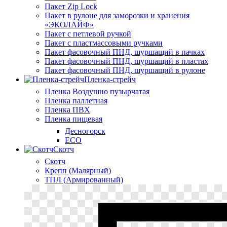
Пакет Zip Lock
Пакет в рулоне для заморозки и хранения
«ЭКОЛАЙФ»
Пакет с петлевой ручкой
Пакет с пластмассовыми ручками
Пакет фасовочный ПНД, шуршащий в пачках
Пакет фасовочный ПНД, шуршащий в пластах
Пакет фасовочный ПНД, шуршащий в рулоне
Пленка-стрейч
Пленка Воздушно пузырчатая
Пленка паллетная
Пленка ПВХ
Пленка пищевая
Десногорск
ECO
Скотч
Скотч
Крепп (Малярный)
ТПЛ (Армированный)