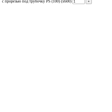
с прорезью под трубочку PS (100) (х600)