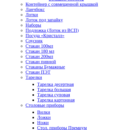
Контейнер с совмещенной крышкой
Ланчбокс
Лотки
Лоток под запайку
Наборы
Подложка (Лоток из ВСП)
Посуда «Кристалл»
Соусник
Стакан 100мл
Стакан 180 мл
Стакан 200мл
Стакан пивной
Стаканы Бумажные
Стакан ПЭТ
Тарелки
Тарелка десертная
Тарелка большая
Тарелка суповая
Тарелка картонная
Столовые приборы
Вилки
Ложки
Ножи
Стол. приборы Премиум