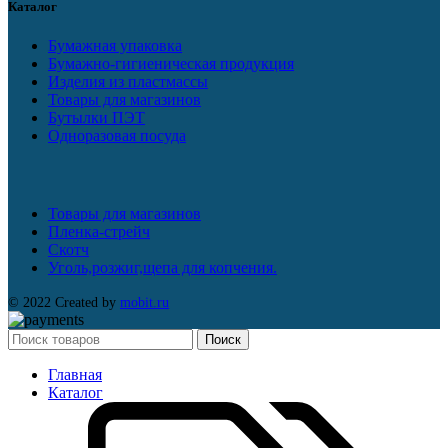
Каталог
Бумажная упаковка
Бумажно-гигиеническая продукция
Изделия из пластмассы
Товары для магазинов
Бутылки ПЭТ
Одноразовая посуда
Товары для магазинов
Пленка-стрейч
Скотч
Уголь,розжиг,щепа для копчения.
© 2022 Created by
mobit.ru
Поиск
Главная
Каталог