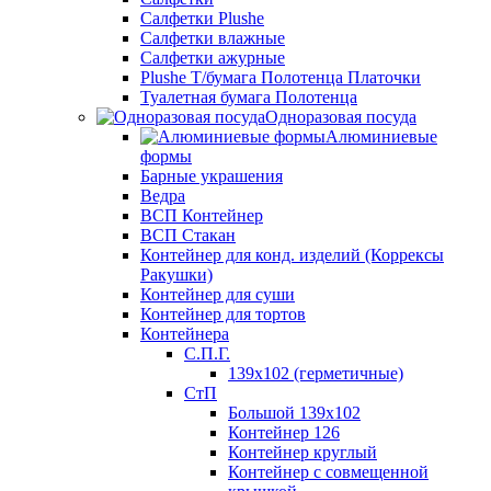
Салфетки Plushe
Салфетки влажные
Салфетки ажурные
Plushe Т/бумага Полотенца Платочки
Туалетная бумага Полотенца
Одноразовая посуда
Алюминиевые
формы
Барные украшения
Ведра
ВСП Контейнер
ВСП Стакан
Контейнер для конд. изделий (Коррексы
Ракушки)
Контейнер для суши
Контейнер для тортов
Контейнера
С.П.Г.
139х102 (герметичные)
СтП
Большой 139х102
Контейнер 126
Контейнер круглый
Контейнер с совмещенной