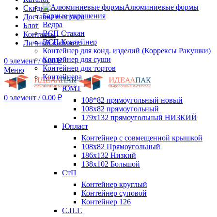
Алюминиевые формы
Скидки
Барные украшения
Доставка и оплата
Ведра
Блог
ВСП Стакан
Контакты
ВСП Контейнер
Личный кабинет
Контейнер для конд. изделий (Коррексы Ракушки)
Контейнер для суши
0
элемент
/
0.00
₽
Контейнер для тортов
Меню
Контейнера
ЮМТ
0
элемент
/
0.00
₽
108*82 прямоугольный новый
108х82 прямоугольный
179х132 прямоугольный НИЗКИЙ
Юпласт
Контейнер с совмещенной крышкой
108х82 Прямоугольный
186х132 Низкий
138х102 Большой
СтП
Контейнер круглый
Контейнер суповой
Контейнер 126
С.П.Г.