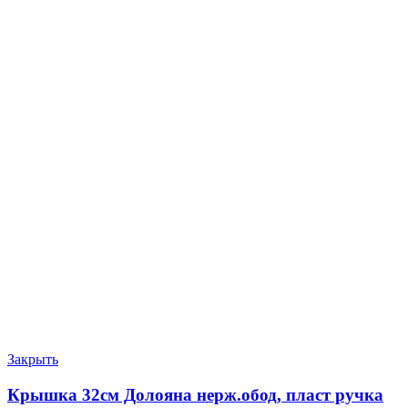
Закрыть
Крышка 32см Долояна нерж.обод, пласт ручка