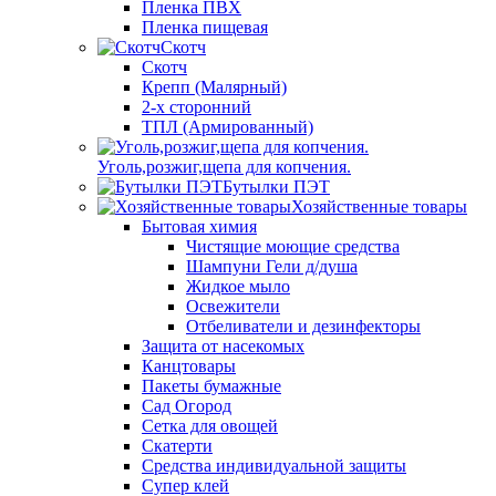
Пленка ПВХ
Пленка пищевая
Скотч
Скотч
Крепп (Малярный)
2-х сторонний
ТПЛ (Армированный)
Уголь,розжиг,щепа для копчения.
Бутылки ПЭТ
Хозяйственные товары
Бытовая химия
Чистящие моющие средства
Шампуни Гели д/душа
Жидкое мыло
Освежители
Отбеливатели и дезинфекторы
Защита от насекомых
Канцтовары
Пакеты бумажные
Сад Огород
Сетка для овощей
Скатерти
Средства индивидуальной защиты
Супер клей