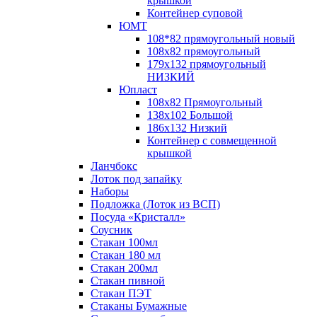
крышкой
Контейнер суповой
ЮМТ
108*82 прямоугольный новый
108х82 прямоугольный
179х132 прямоугольный
НИЗКИЙ
Юпласт
108х82 Прямоугольный
138х102 Большой
186х132 Низкий
Контейнер с совмещенной
крышкой
Ланчбокс
Лоток под запайку
Наборы
Подложка (Лоток из ВСП)
Посуда «Кристалл»
Соусник
Стакан 100мл
Стакан 180 мл
Стакан 200мл
Стакан пивной
Стакан ПЭТ
Стаканы Бумажные