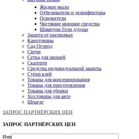
Жидкое мыло
Отбеливатели и дезинфекторы
Освежители
Чистящие моющие средства
Шампуни Гели д/душа
Защита от насекомых
Канцтовары
Сад Огород
Свечи
Сетка для овощей
Скатерти
Средства индивидуальной защиты
Супер клей
Товары для консервирования
Товары для приготовления
Товары для уборки
Хоз.товары для авто
Шпагат
ЗАПРОС ПАРТНЁРСКИХ ЦЕН
ЗАПРОС ПАРТНЁРСКИХ ЦЕН
Имя