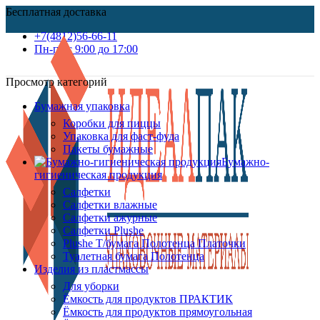
Бесплатная доставка
+7(4812)56-66-11
Пн-пт c 9:00 до 17:00
Просмотр категорий
Бумажная упаковка
Коробки для пиццы
Упаковка для фаст-фуда
Пакеты бумажные
Бумажно-
гигиеническая продукция
Салфетки
Салфетки влажные
Салфетки ажурные
Салфетки Plushe
Plushe Т/бумага Полотенца Платочки
Туалетная бумага Полотенца
Изделия из пластмассы
Для уборки
Ёмкость для продуктов ПРАКТИК
Ёмкость для продуктов прямоугольная