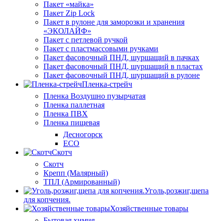
Пакет «майка»
Пакет Zip Lock
Пакет в рулоне для заморозки и хранения
«ЭКОЛАЙФ»
Пакет с петлевой ручкой
Пакет с пластмассовыми ручками
Пакет фасовочный ПНД, шуршащий в пачках
Пакет фасовочный ПНД, шуршащий в пластах
Пакет фасовочный ПНД, шуршащий в рулоне
Пленка-стрейч
Пленка Воздушно пузырчатая
Пленка паллетная
Пленка ПВХ
Пленка пищевая
Десногорск
ECO
Скотч
Скотч
Крепп (Малярный)
ТПЛ (Армированный)
Уголь,розжиг,щепа
для копчения.
Хозяйственные товары
Бытовая химия