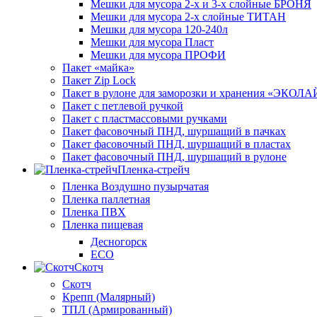
Мешки для мусора 2-х и 3-х слойные БРОНЯ
Мешки для мусора 2-х слойные ТИТАН
Мешки для мусора 120-240л
Мешки для мусора Пласт
Мешки для мусора ПРОФИ
Пакет «майка»
Пакет Zip Lock
Пакет в рулоне для заморозки и хранения «ЭКОЛ
Пакет с петлевой ручкой
Пакет с пластмассовыми ручками
Пакет фасовочный ПНД, шуршащий в пачках
Пакет фасовочный ПНД, шуршащий в пластах
Пакет фасовочный ПНД, шуршащий в рулоне
Пленка-стрейч
Пленка Воздушно пузырчатая
Пленка паллетная
Пленка ПВХ
Пленка пищевая
Десногорск
ECO
Скотч
Скотч
Крепп (Малярный)
ТПЛ (Армированный)