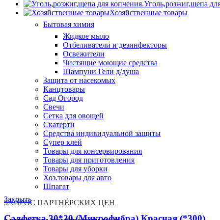
Уголь,розжиг,щепа дл
Хозяйственные товары
Бытовая химия
Жидкое мыло
Отбеливатели и дезинфекторы
Освежители
Чистящие моющие средства
Шампуни Гели д/душа
Защита от насекомых
Канцтовары
Сад Огород
Свечи
Сетка для овощей
Скатерти
Средства индивидуальной защиты
Супер клей
Товары для консервирования
Товары для приготовления
Товары для уборки
Хоз.товары для авто
Шпагат
Закрыть
ЗАПРОС ПАРТНЁРСКИХ ЦЕН
Салфетка 30*30 (Микрофибра) Красная (*300)