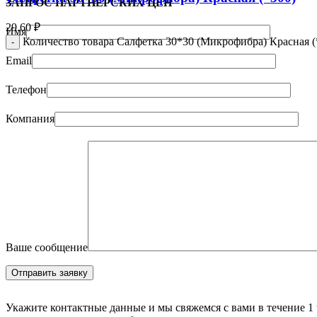
ЗАПРОС ПАРТНЁРСКИХ ЦЕН
29.60
₽
Имя
Количество товара Салфетка 30*30 (Микрофибра) Красная (
Email
Телефон
Компания
Ваше сообщение
Укажите контактные данные и мы свяжемся с вами в течение 1 