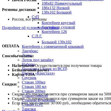
108х82 Прямоугольный
186х132 Низкий
Регионы доставки:
138х102 Большой
СтП
Россия, все регионы
Контейнер круглый
Контейнер суповой
Подробнее об условиях доставки
Контейнер 126
С.П.Г.
Большой 139х102
ОПЛАТА
Контейнер с совмещенной крышкой
Ланчбокс
Лотки
Способы оплаты:
Лоток под запайку
Наборы
Наличными
Осуществляется при получении товара
Подложка (Лоток из ВСП)
Безналичный расчет
Посуда «Кристалл»
Карты VISA
Соусник
Стакан 100мл
Скидки:
Стакан 180 мл
Стакан 200мл
Скидка 4% предоставляется при суммарном заказе на 5000
Стакан пивной
Скидка 7% предоставляется при суммарном заказе на 1000
Стаканы Бумажные
Если ваш заказ свыше 50 000 руб., необходимо обратить
Стакан ПЭТ
Тарелки