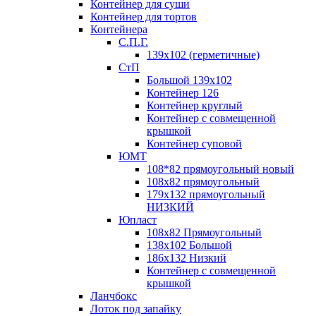
Контейнер для суши
Контейнер для тортов
Контейнера
С.П.Г.
139х102 (герметичные)
СтП
Большой 139х102
Контейнер 126
Контейнер круглый
Контейнер с совмещенной
крышкой
Контейнер суповой
ЮМТ
108*82 прямоугольный новый
108х82 прямоугольный
179х132 прямоугольный
НИЗКИЙ
Юпласт
108х82 Прямоугольный
138х102 Большой
186х132 Низкий
Контейнер с совмещенной
крышкой
Ланчбокс
Лоток под запайку