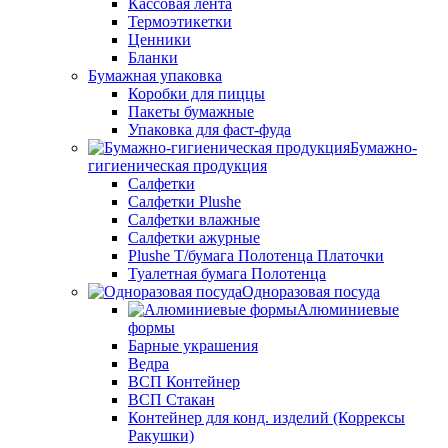
Кассовая лента
Термоэтикетки
Ценники
Бланки
Бумажная упаковка
Коробки для пиццы
Пакеты бумажные
Упаковка для фаст-фуда
Бумажно-
гигиеническая продукция
Салфетки
Салфетки Plushe
Салфетки влажные
Салфетки ажурные
Plushe Т/бумага Полотенца Платочки
Туалетная бумага Полотенца
Одноразовая посуда
Алюминиевые
формы
Барные украшения
Ведра
ВСП Контейнер
ВСП Стакан
Контейнер для конд. изделий (Коррексы
Ракушки)