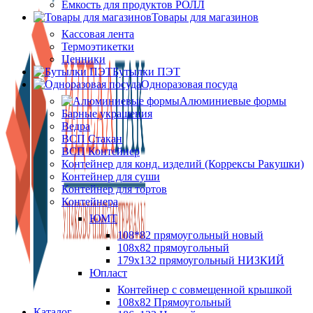
Ёмкость для продуктов РОЛЛ
Товары для магазинов
Кассовая лента
Термоэтикетки
Ценники
Бутылки ПЭТ
Одноразовая посуда
Алюминиевые формы
Барные украшения
Ведра
ВСП Стакан
ВСП Контейнер
Контейнер для конд. изделий (Коррексы Ракушки)
Контейнер для суши
Контейнер для тортов
Контейнера
ЮМТ
108*82 прямоугольный новый
108х82 прямоугольный
179х132 прямоугольный НИЗКИЙ
Юпласт
Контейнер с совмещенной крышкой
108х82 Прямоугольный
Каталог