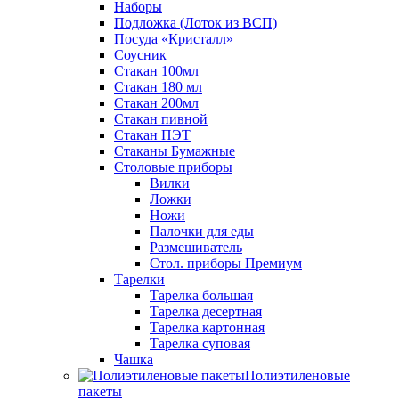
Наборы
Подложка (Лоток из ВСП)
Посуда «Кристалл»
Соусник
Стакан 100мл
Стакан 180 мл
Стакан 200мл
Стакан пивной
Стакан ПЭТ
Стаканы Бумажные
Столовые приборы
Вилки
Ложки
Ножи
Палочки для еды
Размешиватель
Стол. приборы Премиум
Тарелки
Тарелка большая
Тарелка десертная
Тарелка картонная
Тарелка суповая
Чашка
Полиэтиленовые
пакеты