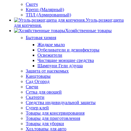
Скотч
Крепп (Малярный)
ТПЛ (Армированный)
Уголь,розжиг,щепа
для копчения.
Хозяйственные товары
Бытовая химия
Жидкое мыло
Отбеливатели и дезинфекторы
Освежители
Чистящие моющие средства
Шампуни Гели д/душа
Защита от насекомых
Канцтовары
Сад Огород
Свечи
Сетка для овощей
Скатерти
Средства индивидуальной защиты
Супер клей
Товары для консервирования
Товары для приготовления
Товары для уборки
Хоз.товары для авто