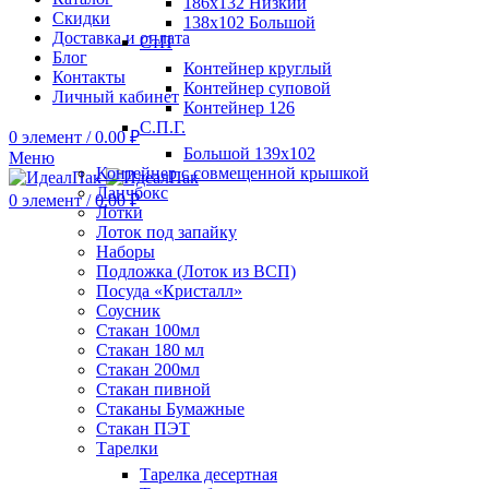
186х132 Низкий
Скидки
138х102 Большой
Доставка и оплата
СтП
Блог
Контейнер круглый
Контакты
Контейнер суповой
Личный кабинет
Контейнер 126
С.П.Г.
0
элемент
/
0.00
₽
Большой 139х102
Меню
Контейнер с совмещенной крышкой
Ланчбокс
0
элемент
/
0.00
₽
Лотки
Лоток под запайку
Наборы
Подложка (Лоток из ВСП)
Посуда «Кристалл»
Соусник
Стакан 100мл
Стакан 180 мл
Стакан 200мл
Стакан пивной
Стаканы Бумажные
Стакан ПЭТ
Тарелки
Тарелка десертная