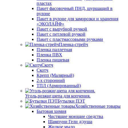
пластах
Пакет фасовочный ПНД, шуршащий в
рулоне
Пакет в рулоне для заморозки и хранения
«ЭКОЛАЙФ»
Пакет с вырубной ручкой
Пакет с петлевой ручкой
Пакет с пластмассовыми ручками
Пленка-стрейч
Пленка паллетная
Пленка ПВХ
Пленка пищевая
Скотч
Скотч
Крепп (Малярный)
2-х сторонний
ТПЛ (Армированный)
Уголь,розжиг,щепа для копчения.
Бутылки ПЭТ
Хозяйственные товары
Бытовая химия
Чистящие моющие средства
Шампуни Гели д/душа
Жидкое мыло