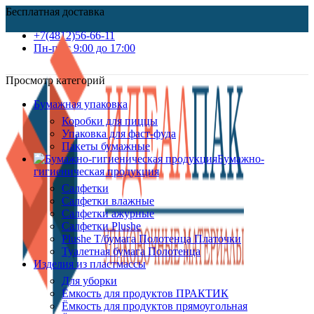
Бесплатная доставка
+7(4812)56-66-11
Пн-пт c 9:00 до 17:00
Просмотр категорий
Бумажная упаковка
Коробки для пиццы
Упаковка для фаст-фуда
Пакеты бумажные
Бумажно-
гигиеническая продукция
Салфетки
Салфетки влажные
Салфетки ажурные
Салфетки Plushe
Plushe Т/бумага Полотенца Платочки
Туалетная бумага Полотенца
Изделия из пластмассы
Для уборки
Ёмкость для продуктов ПРАКТИК
Ёмкость для продуктов прямоугольная