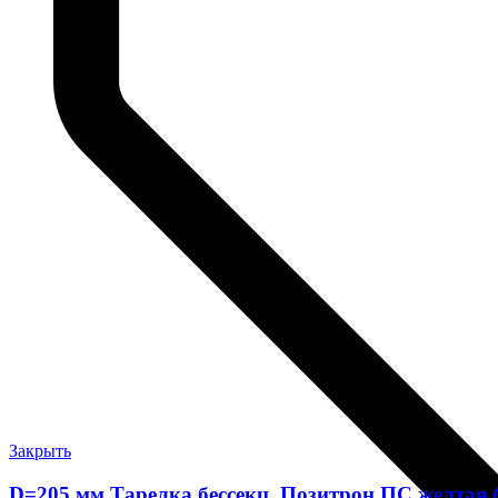
Закрыть
D=205 мм Тарелка бессекц. Позитрон ПС желтая (