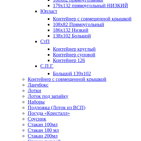
179х132 прямоугольный НИЗКИЙ
Юпласт
Контейнер с совмещенной крышкой
108х82 Прямоугольный
186х132 Низкий
138х102 Большой
СтП
Контейнер круглый
Контейнер суповой
Контейнер 126
С.П.Г.
Большой 139х102
Контейнер с совмещенной крышкой
Ланчбокс
Лотки
Лоток под запайку
Наборы
Подложка (Лоток из ВСП)
Посуда «Кристалл»
Соусник
Стакан 100мл
Стакан 180 мл
Стакан 200мл