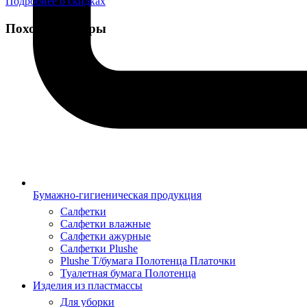
Подробнее о скидках
Похожие товары
Бумажно-гигиеническая продукция
Салфетки
Салфетки влажные
Салфетки ажурные
Салфетки Plushe
Plushe Т/бумага Полотенца Платочки
Туалетная бумага Полотенца
Изделия из пластмассы
Для уборки