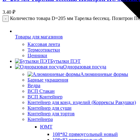
3.40
₽
Количество товара D=205 мм Тарелка бессекц. Позитрон ПС 
Товары для магазинов
Кассовая лента
Термоэтикетки
Ценники
Бутылки ПЭТ
Одноразовая посуда
Алюминиевые формы
Барные украшения
Ведра
ВСП Стакан
ВСП Контейнер
Контейнер для конд. изделий (Коррексы Ракушки)
Контейнер для суши
Контейнер для тортов
Контейнера
ЮМТ
108*82 прямоугольный новый
108х82 прямоугольный