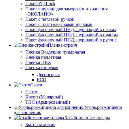
Пакет Zip Lock
Пакет в рулоне для заморозки и хранения
«ЭКОЛАЙФ»
Пакет с петлевой ручкой
Пакет с пластмассовыми ручками
Пакет фасовочный ПНД, шуршащий в пачках
Пакет фасовочный ПНД, шуршащий в пластах
Пакет фасовочный ПНД, шуршащий в рулоне
Пленка-стрейч
Пленка Воздушно пузырчатая
Пленка паллетная
Пленка ПВХ
Пленка пищевая
Десногорск
ECO
Скотч
Скотч
Крепп (Малярный)
ТПЛ (Армированный)
Уголь,розжиг,щепа
для копчения.
Хозяйственные товары
Бытовая химия