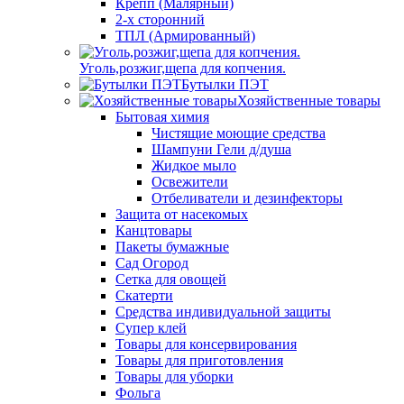
Крепп (Малярный)
2-х сторонний
ТПЛ (Армированный)
Уголь,розжиг,щепа для копчения.
Бутылки ПЭТ
Хозяйственные товары
Бытовая химия
Чистящие моющие средства
Шампуни Гели д/душа
Жидкое мыло
Освежители
Отбеливатели и дезинфекторы
Защита от насекомых
Канцтовары
Пакеты бумажные
Сад Огород
Сетка для овощей
Скатерти
Средства индивидуальной защиты
Супер клей
Товары для консервирования
Товары для приготовления
Товары для уборки
Фольга