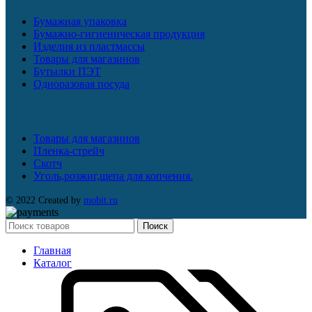
Бумажная упаковка
Бумажно-гигиеническая продукция
Изделия из пластмассы
Товары для магазинов
Бутылки ПЭТ
Одноразовая посуда
Товары для магазинов
Пленка-стрейч
Скотч
Уголь,розжиг,щепа для копчения.
© 2022 Created by
mobit.ru
Поиск
Главная
Каталог