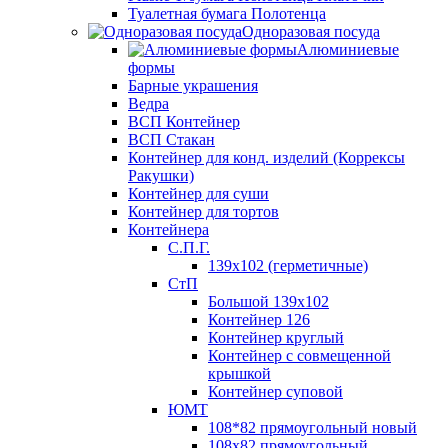
Туалетная бумага Полотенца
Одноразовая посуда
Алюминиевые
формы
Барные украшения
Ведра
ВСП Контейнер
ВСП Стакан
Контейнер для конд. изделий (Коррексы
Ракушки)
Контейнер для суши
Контейнер для тортов
Контейнера
С.П.Г.
139х102 (герметичные)
СтП
Большой 139х102
Контейнер 126
Контейнер круглый
Контейнер с совмещенной
крышкой
Контейнер суповой
ЮМТ
108*82 прямоугольный новый
108х82 прямоугольный