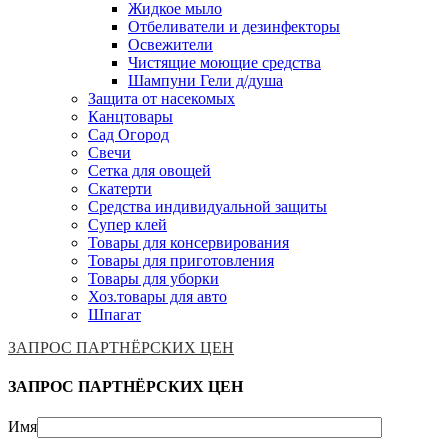
Жидкое мыло
Отбеливатели и дезинфекторы
Освежители
Чистящие моющие средства
Шампуни Гели д/душа
Защита от насекомых
Канцтовары
Сад Огород
Свечи
Сетка для овощей
Скатерти
Средства индивидуальной защиты
Супер клей
Товары для консервирования
Товары для приготовления
Товары для уборки
Хоз.товары для авто
Шпагат
ЗАПРОС ПАРТНЁРСКИХ ЦЕН
ЗАПРОС ПАРТНЁРСКИХ ЦЕН
Имя