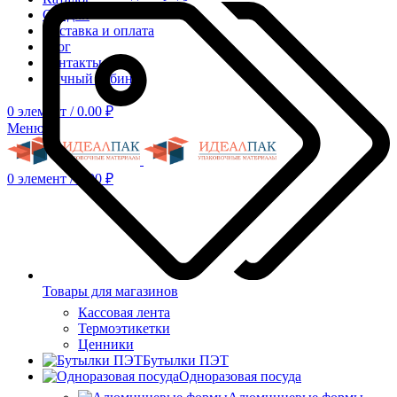
Скидки
Доставка и оплата
Блог
Контакты
Личный кабинет
0
элемент
/
0.00
₽
Меню
0
элемент
/
0.00
₽
Товары для магазинов
Кассовая лента
Термоэтикетки
Ценники
Бутылки ПЭТ
Одноразовая посуда