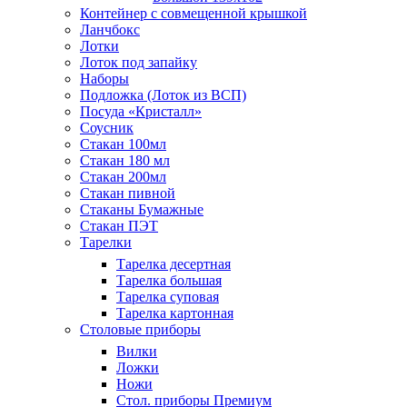
Контейнер с совмещенной крышкой
Ланчбокс
Лотки
Лоток под запайку
Наборы
Подложка (Лоток из ВСП)
Посуда «Кристалл»
Соусник
Стакан 100мл
Стакан 180 мл
Стакан 200мл
Стакан пивной
Стаканы Бумажные
Стакан ПЭТ
Тарелки
Тарелка десертная
Тарелка большая
Тарелка суповая
Тарелка картонная
Столовые приборы
Вилки
Ложки
Ножи
Стол. приборы Премиум