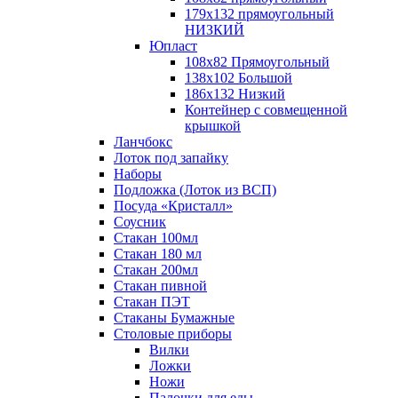
179х132 прямоугольный
НИЗКИЙ
Юпласт
108х82 Прямоугольный
138х102 Большой
186х132 Низкий
Контейнер с совмещенной
крышкой
Ланчбокс
Лоток под запайку
Наборы
Подложка (Лоток из ВСП)
Посуда «Кристалл»
Соусник
Стакан 100мл
Стакан 180 мл
Стакан 200мл
Стакан пивной
Стакан ПЭТ
Стаканы Бумажные
Столовые приборы
Вилки
Ложки
Ножи
Палочки для еды