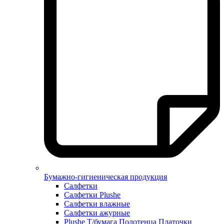
Бумажно-гигиеническая продукция
Салфетки
Салфетки Plushe
Салфетки влажные
Салфетки ажурные
Plushe Т/бумага Полотенца Платочки