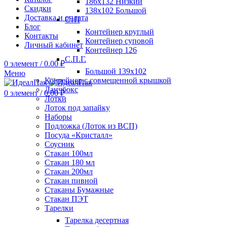
186х132 Низкий
Скидки
138х102 Большой
Доставка и оплата
СтП
Блог
Контейнер круглый
Контакты
Контейнер суповой
Личный кабинет
Контейнер 126
С.П.Г.
0
элемент
/
0.00
₽
Большой 139х102
Меню
Контейнер с совмещенной крышкой
Ланчбокс
0
элемент
/
0.00
₽
Лотки
Лоток под запайку
Наборы
Подложка (Лоток из ВСП)
Посуда «Кристалл»
Соусник
Стакан 100мл
Стакан 180 мл
Стакан 200мл
Стакан пивной
Стаканы Бумажные
Стакан ПЭТ
Тарелки
Тарелка десертная