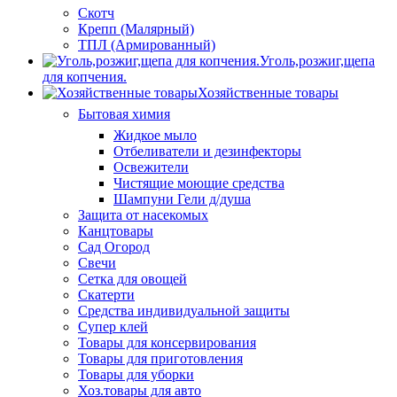
Скотч
Крепп (Малярный)
ТПЛ (Армированный)
Уголь,розжиг,щепа
для копчения.
Хозяйственные товары
Бытовая химия
Жидкое мыло
Отбеливатели и дезинфекторы
Освежители
Чистящие моющие средства
Шампуни Гели д/душа
Защита от насекомых
Канцтовары
Сад Огород
Свечи
Сетка для овощей
Скатерти
Средства индивидуальной защиты
Супер клей
Товары для консервирования
Товары для приготовления
Товары для уборки
Хоз.товары для авто