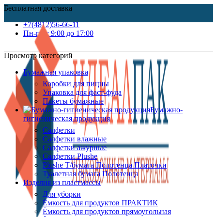
Бесплатная доставка
+7(4812)56-66-11
Пн-пт c 9:00 до 17:00
Просмотр категорий
Бумажная упаковка
Коробки для пиццы
Упаковка для фаст-фуда
Пакеты бумажные
Бумажно-
гигиеническая продукция
Салфетки
Салфетки влажные
Салфетки ажурные
Салфетки Plushe
Plushe Т/бумага Полотенца Платочки
Туалетная бумага Полотенца
Изделия из пластмассы
Для уборки
Ёмкость для продуктов ПРАКТИК
Ёмкость для продуктов прямоугольная