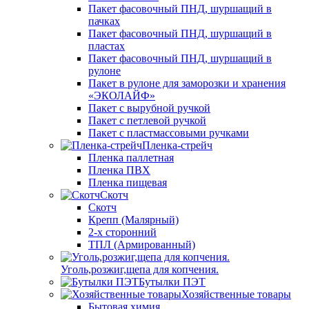
Пакет фасовочный ПНД, шуршащий в
пачках
Пакет фасовочный ПНД, шуршащий в
пластах
Пакет фасовочный ПНД, шуршащий в
рулоне
Пакет в рулоне для заморозки и хранения
«ЭКОЛАЙФ»
Пакет с вырубной ручкой
Пакет с петлевой ручкой
Пакет с пластмассовыми ручками
Пленка-стрейч
Пленка паллетная
Пленка ПВХ
Пленка пищевая
Скотч
Скотч
Крепп (Малярный)
2-х сторонний
ТПЛ (Армированный)
Уголь,розжиг,щепа для копчения.
Бутылки ПЭТ
Хозяйственные товары
Бытовая химия