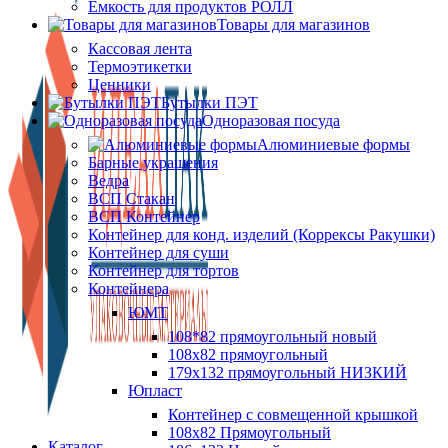
Ёмкость для продуктов РОЛЛ
Товары для магазинов
Кассовая лента
Термоэтикетки
Ценники
Бутылки ПЭТ
Одноразовая посуда
Алюминиевые формы
Барные украшения
Ведра
ВСП Стакан
ВСП Контейнер
Контейнер для конд. изделий (Коррексы Ракушки)
Контейнер для суши
Контейнер для тортов
Контейнера
ЮМТ
108*82 прямоугольный новый
108х82 прямоугольный
179х132 прямоугольный НИЗКИЙ
Юпласт
Контейнер с совмещенной крышкой
108х82 Прямоугольный
Каталог