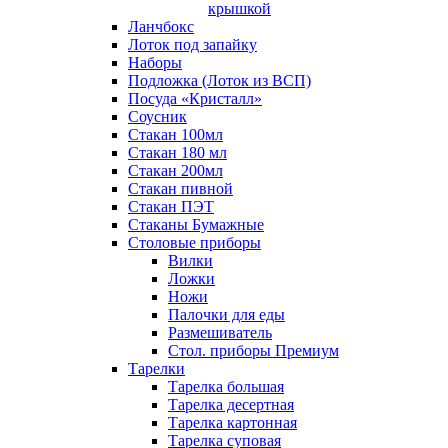
крышкой
Ланчбокс
Лоток под запайку
Наборы
Подложка (Лоток из ВСП)
Посуда «Кристалл»
Соусник
Стакан 100мл
Стакан 180 мл
Стакан 200мл
Стакан пивной
Стакан ПЭТ
Стаканы Бумажные
Столовые приборы
Вилки
Ложки
Ножи
Палочки для еды
Размешиватель
Стол. приборы Премиум
Тарелки
Тарелка большая
Тарелка десертная
Тарелка картонная
Тарелка суповая