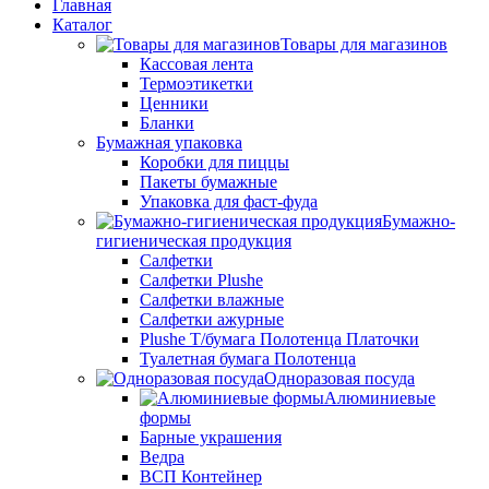
Главная
Каталог
Товары для магазинов
Кассовая лента
Термоэтикетки
Ценники
Бланки
Бумажная упаковка
Коробки для пиццы
Пакеты бумажные
Упаковка для фаст-фуда
Бумажно-
гигиеническая продукция
Салфетки
Салфетки Plushe
Салфетки влажные
Салфетки ажурные
Plushe Т/бумага Полотенца Платочки
Туалетная бумага Полотенца
Одноразовая посуда
Алюминиевые
формы
Барные украшения
Ведра
ВСП Контейнер