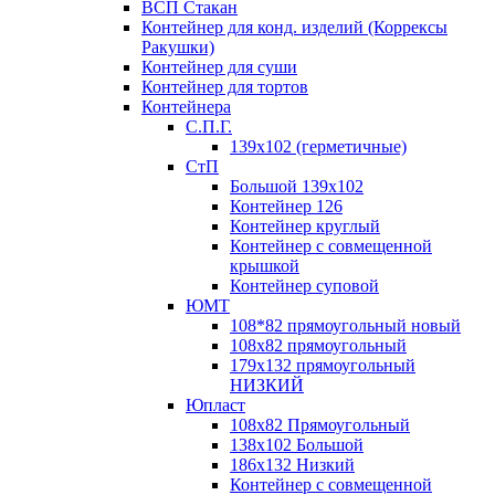
ВСП Стакан
Контейнер для конд. изделий (Коррексы
Ракушки)
Контейнер для суши
Контейнер для тортов
Контейнера
С.П.Г.
139х102 (герметичные)
СтП
Большой 139х102
Контейнер 126
Контейнер круглый
Контейнер с совмещенной
крышкой
Контейнер суповой
ЮМТ
108*82 прямоугольный новый
108х82 прямоугольный
179х132 прямоугольный
НИЗКИЙ
Юпласт
108х82 Прямоугольный
138х102 Большой
186х132 Низкий
Контейнер с совмещенной