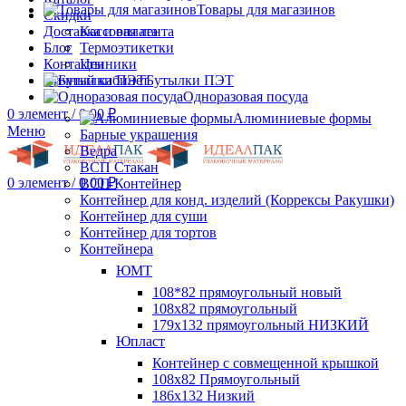
Товары для магазинов
Скидки
Доставка и оплата
Кассовая лента
Блог
Термоэтикетки
Контакты
Ценники
Личный кабинет
Бутылки ПЭТ
Одноразовая посуда
0
элемент
/
0.00
₽
Алюминиевые формы
Меню
Барные украшения
Ведра
ВСП Стакан
0
элемент
/
0.00
₽
ВСП Контейнер
Контейнер для конд. изделий (Коррексы Ракушки)
Контейнер для суши
Контейнер для тортов
Контейнера
ЮМТ
108*82 прямоугольный новый
108х82 прямоугольный
179х132 прямоугольный НИЗКИЙ
Юпласт
Контейнер с совмещенной крышкой
108х82 Прямоугольный
186х132 Низкий