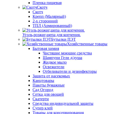
Пленка пищевая
Скотч
Скотч
Крепп (Малярный)
2-х сторонний
ТПЛ (Армированный)
Уголь,розжиг,щепа для копчения.
Бутылки ПЭТ
Хозяйственные товары
Бытовая химия
Чистящие моющие средства
Шампуни Гели д/душа
Жидкое мыло
Освежители
Отбеливатели и дезинфекторы
Защита от насекомых
Канцтовары
Пакеты бумажные
Сад Огород
Сетка для овощей
Скатерти
Средства индивидуальной защиты
Супер клей
Товары для консервирования