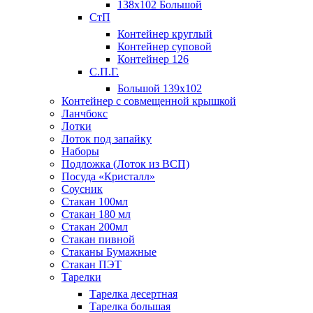
138х102 Большой
СтП
Контейнер круглый
Контейнер суповой
Контейнер 126
С.П.Г.
Большой 139х102
Контейнер с совмещенной крышкой
Ланчбокс
Лотки
Лоток под запайку
Наборы
Подложка (Лоток из ВСП)
Посуда «Кристалл»
Соусник
Стакан 100мл
Стакан 180 мл
Стакан 200мл
Стакан пивной
Стаканы Бумажные
Стакан ПЭТ
Тарелки
Тарелка десертная
Тарелка большая