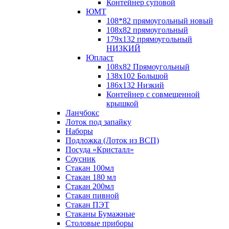
Контейнер суповой
ЮМТ
108*82 прямоугольный новый
108х82 прямоугольный
179х132 прямоугольный
НИЗКИЙ
Юпласт
108х82 Прямоугольный
138х102 Большой
186х132 Низкий
Контейнер с совмещенной
крышкой
Ланчбокс
Лоток под запайку
Наборы
Подложка (Лоток из ВСП)
Посуда «Кристалл»
Соусник
Стакан 100мл
Стакан 180 мл
Стакан 200мл
Стакан пивной
Стакан ПЭТ
Стаканы Бумажные
Столовые приборы