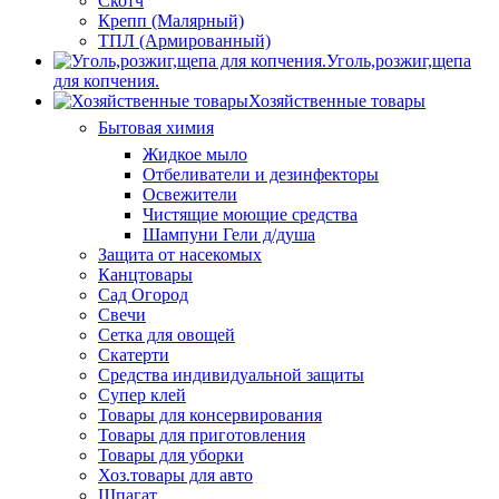
Скотч
Крепп (Малярный)
ТПЛ (Армированный)
Уголь,розжиг,щепа
для копчения.
Хозяйственные товары
Бытовая химия
Жидкое мыло
Отбеливатели и дезинфекторы
Освежители
Чистящие моющие средства
Шампуни Гели д/душа
Защита от насекомых
Канцтовары
Сад Огород
Свечи
Сетка для овощей
Скатерти
Средства индивидуальной защиты
Супер клей
Товары для консервирования
Товары для приготовления
Товары для уборки
Хоз.товары для авто
Шпагат