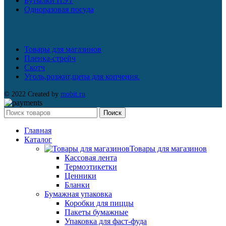
Бутылки ПЭТ
Одноразовая посуда
Товары для магазинов
Пленка-стрейч
Скотч
Уголь,розжиг,щепа для копчения.
© 2022 Created by
mobit.ru
Поиск
Главная
Каталог
Товары для магазинов
Кассовая лента
Термоэтикетки
Ценники
Бланки
Бумажная упаковка
Коробки для пиццы
Пакеты бумажные
Упаковка для фаст-фуда