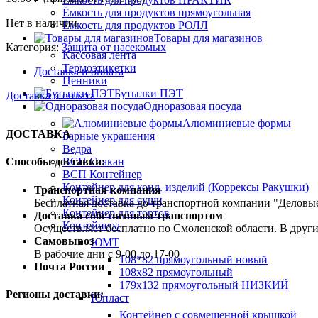
Ёмкость для продуктов прямоугольная
Нет в наличии
Ёмкость для продуктов РОЛЛ
Товары для магазинов
Категория:
Защита от насекомых
Кассовая лента
Термоэтикетки
Доставка и оплата
Ценники
Бутылки ПЭТ
Доставка и оплата
Одноразовая посуда
Алюминиевые формы
ДОСТАВКА
Барные украшения
Ведра
ВСП Стакан
Способы доставки:
ВСП Контейнер
Контейнер для конд. изделий (Коррексы Ракушки)
Транспортная компания
Контейнер для суши
Бесплатная доставка до транспортной компании "Делов
Контейнер для тортов
Доставка собственным транспортом
Контейнера
Осуществляет бесплатно по Смоленской области. В друг
Самовывоз
ЮМТ
В рабочие дни с 9-00 до 17-00
108*82 прямоугольный новый
Почта России
108х82 прямоугольный
179х132 прямоугольный НИЗКИЙ
Регионы доставки:
Юпласт
Контейнер с совмещенной крышкой