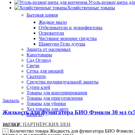
Уголь,розжиг,щепа дл
Хозяйственные товары
Бытовая химия
Жидкое мыло
Отбеливатели и дезинфекторы
Освежители
Чистящие моющие средства
Шампуни Гели д/душа
Защита от насекомых
Канцтовары
Сад Огород
Свечи
Сетка для овощей
Скатерти
Средства индивидуальной защиты
Супер клей
Товары для консервирования
Товары для приготовления
Закрыть
Товары для уборки
Хоз.товары для авто
Жидкость для фумигатора БИО Фэмили 30 мл (х5
Шпагат
ЗАПРОС ПАРТНЁРСКИХ ЦЕН
102.34
₽
Количество товара Жидкость для фумигатора БИО Фэмили 3