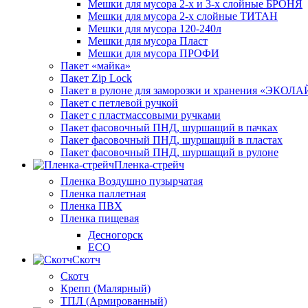
Мешки для мусора 2-х и 3-х слойные БРОНЯ
Мешки для мусора 2-х слойные ТИТАН
Мешки для мусора 120-240л
Мешки для мусора Пласт
Мешки для мусора ПРОФИ
Пакет «майка»
Пакет Zip Lock
Пакет в рулоне для заморозки и хранения «ЭКОЛ
Пакет с петлевой ручкой
Пакет с пластмассовыми ручками
Пакет фасовочный ПНД, шуршащий в пачках
Пакет фасовочный ПНД, шуршащий в пластах
Пакет фасовочный ПНД, шуршащий в рулоне
Пленка-стрейч
Пленка Воздушно пузырчатая
Пленка паллетная
Пленка ПВХ
Пленка пищевая
Десногорск
ECO
Скотч
Скотч
Крепп (Малярный)
ТПЛ (Армированный)