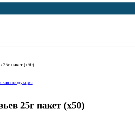
 25г пакет (х50)
ская продукция
ев 25г пакет (х50)