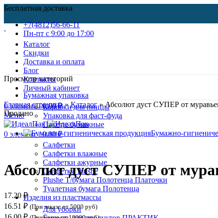
Бесплатная доставка
+7(4812)56-66-11
Пн-пт c 9:00 до 17:00
Каталог
Скидки
Доставка и оплата
Блог
Просмотр категорий
Контакты
Личный кабинет
Бумажная упаковка
Главная страница
»
Каталог
»
Абсолют дуст СУПЕР от муравьев
0
элемент
/
0.00
₽
Коробки для пиццы
Продано
Меню
Упаковка для фаст-фуда
Пакеты бумажные
Бумажно-гигиениче
0
элемент
/
0.00
₽
Салфетки
Нажмите, чтобы увеличить
Салфетки влажные
Салфетки ажурные
Абсолют дуст СУПЕР от муравь
Салфетки Plushe
Plushe Т/бумага Полотенца Платочки
Туалетная бумага Полотенца
17.20
₽
Изделия из пластмассы
16.51
₽
(При заказе от 5000 руб)
Для уборки
16.00
₽
(Призаказе от 10000 руб)
Ёмкость для продуктов ПРАКТИК