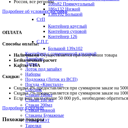
Россия, все регионы
108х82 Прямоугольный
186х132 Низкий
Подробнее об условиях доставки
138х102 Большой
СтП
Контейнер круглый
Контейнер суповой
ОПЛАТА
Контейнер 126
С.П.Г.
Способы оплаты:
Большой 139х102
Контейнер с совмещенной крышкой
Наличными
Осуществляется при получении товара
Ланчбокс
Безналичный расчет
Лотки
Карты VISA
Лоток под запайку
Наборы
Скидки:
Подложка (Лоток из ВСП)
Посуда «Кристалл»
Скидка 4% предоставляется при суммарном заказе на 5000
Соусник
Скидка 7% предоставляется при суммарном заказе на 1000
Стакан 100мл
Если ваш заказ свыше 50 000 руб., необходимо обратить
Стакан 180 мл
Стакан 200мл
Подробнее о скидках
Стакан пивной
Стаканы Бумажные
Похожие товары
Стакан ПЭТ
Тарелки