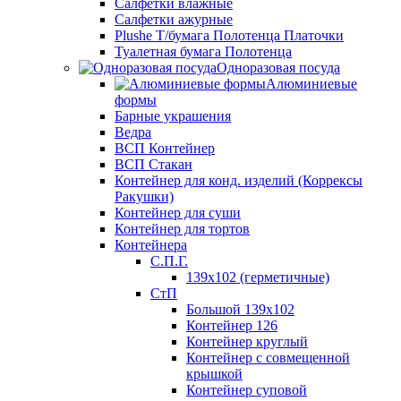
Салфетки влажные
Салфетки ажурные
Plushe Т/бумага Полотенца Платочки
Туалетная бумага Полотенца
Одноразовая посуда
Алюминиевые
формы
Барные украшения
Ведра
ВСП Контейнер
ВСП Стакан
Контейнер для конд. изделий (Коррексы
Ракушки)
Контейнер для суши
Контейнер для тортов
Контейнера
С.П.Г.
139х102 (герметичные)
СтП
Большой 139х102
Контейнер 126
Контейнер круглый
Контейнер с совмещенной
крышкой
Контейнер суповой