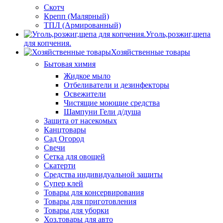
Скотч
Крепп (Малярный)
ТПЛ (Армированный)
Уголь,розжиг,щепа
для копчения.
Хозяйственные товары
Бытовая химия
Жидкое мыло
Отбеливатели и дезинфекторы
Освежители
Чистящие моющие средства
Шампуни Гели д/душа
Защита от насекомых
Канцтовары
Сад Огород
Свечи
Сетка для овощей
Скатерти
Средства индивидуальной защиты
Супер клей
Товары для консервирования
Товары для приготовления
Товары для уборки
Хоз.товары для авто