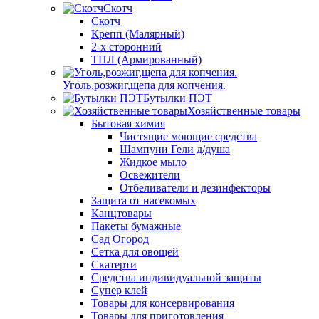
Скотч
Скотч
Крепп (Малярный)
2-х сторонний
ТПЛ (Армированный)
Уголь,розжиг,щепа для копчения.
Бутылки ПЭТ
Хозяйственные товары
Бытовая химия
Чистящие моющие средства
Шампуни Гели д/душа
Жидкое мыло
Освежители
Отбеливатели и дезинфекторы
Защита от насекомых
Канцтовары
Пакеты бумажные
Сад Огород
Сетка для овощей
Скатерти
Средства индивидуальной защиты
Супер клей
Товары для консервирования
Товары для приготовления