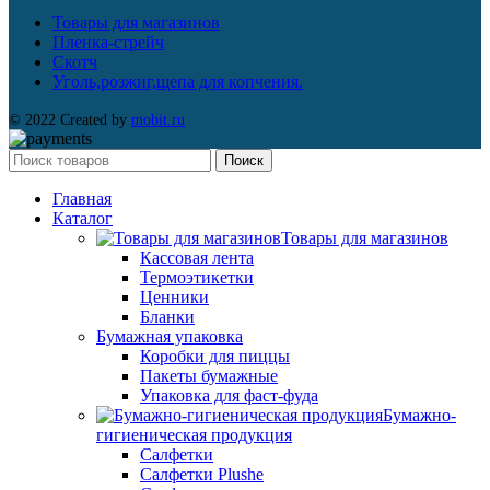
Товары для магазинов
Пленка-стрейч
Скотч
Уголь,розжиг,щепа для копчения.
© 2022 Created by
mobit.ru
Поиск
Главная
Каталог
Товары для магазинов
Кассовая лента
Термоэтикетки
Ценники
Бланки
Бумажная упаковка
Коробки для пиццы
Пакеты бумажные
Упаковка для фаст-фуда
Бумажно-
гигиеническая продукция
Салфетки
Салфетки Plushe