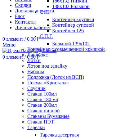
186х132 Низкий
Скидки
138х102 Большой
Доставка и оплата
СтП
Блог
Контейнер круглый
Контакты
Контейнер суповой
Личный кабинет
Контейнер 126
С.П.Г.
0
элемент
/
0.00
₽
Большой 139х102
Меню
Контейнер с совмещенной крышкой
Ланчбокс
0
элемент
/
0.00
₽
Лотки
Лоток под запайку
Наборы
Подложка (Лоток из ВСП)
Посуда «Кристалл»
Соусник
Стакан 100мл
Стакан 180 мл
Стакан 200мл
Стакан пивной
Стаканы Бумажные
Стакан ПЭТ
Тарелки
Тарелка десертная