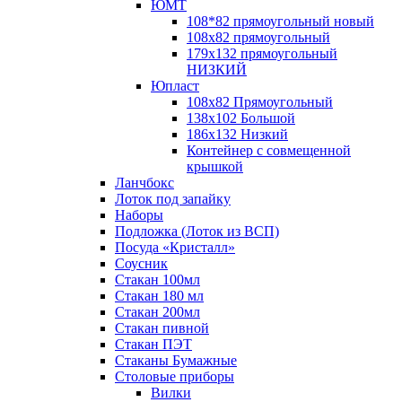
ЮМТ
108*82 прямоугольный новый
108х82 прямоугольный
179х132 прямоугольный
НИЗКИЙ
Юпласт
108х82 Прямоугольный
138х102 Большой
186х132 Низкий
Контейнер с совмещенной
крышкой
Ланчбокс
Лоток под запайку
Наборы
Подложка (Лоток из ВСП)
Посуда «Кристалл»
Соусник
Стакан 100мл
Стакан 180 мл
Стакан 200мл
Стакан пивной
Стакан ПЭТ
Стаканы Бумажные
Столовые приборы
Вилки