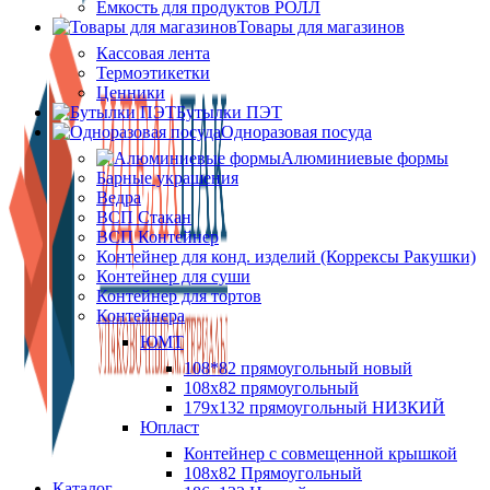
Ёмкость для продуктов РОЛЛ
Товары для магазинов
Кассовая лента
Термоэтикетки
Ценники
Бутылки ПЭТ
Одноразовая посуда
Алюминиевые формы
Барные украшения
Ведра
ВСП Стакан
ВСП Контейнер
Контейнер для конд. изделий (Коррексы Ракушки)
Контейнер для суши
Контейнер для тортов
Контейнера
ЮМТ
108*82 прямоугольный новый
108х82 прямоугольный
179х132 прямоугольный НИЗКИЙ
Юпласт
Контейнер с совмещенной крышкой
108х82 Прямоугольный
Каталог