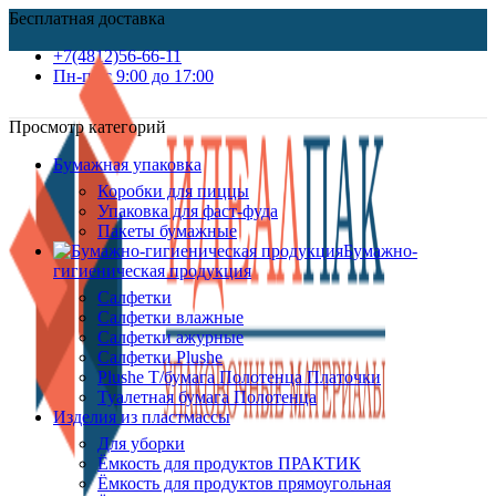
Бесплатная доставка
+7(4812)56-66-11
Пн-пт c 9:00 до 17:00
Просмотр категорий
Бумажная упаковка
Коробки для пиццы
Упаковка для фаст-фуда
Пакеты бумажные
Бумажно-
гигиеническая продукция
Салфетки
Салфетки влажные
Салфетки ажурные
Салфетки Plushe
Plushe Т/бумага Полотенца Платочки
Туалетная бумага Полотенца
Изделия из пластмассы
Для уборки
Ёмкость для продуктов ПРАКТИК
Ёмкость для продуктов прямоугольная