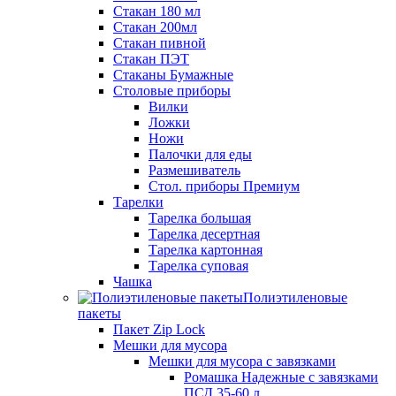
Стакан 180 мл
Стакан 200мл
Стакан пивной
Стакан ПЭТ
Стаканы Бумажные
Столовые приборы
Вилки
Ложки
Ножи
Палочки для еды
Размешиватель
Стол. приборы Премиум
Тарелки
Тарелка большая
Тарелка десертная
Тарелка картонная
Тарелка суповая
Чашка
Полиэтиленовые
пакеты
Пакет Zip Lock
Мешки для мусора
Мешки для мусора с завязками
Ромашка Надежные с завязками
ПСД 35-60 л