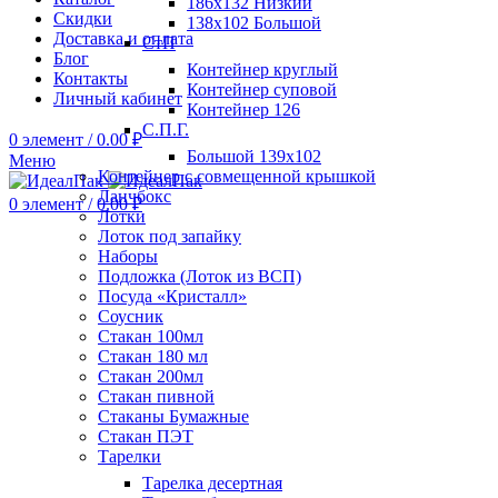
186х132 Низкий
Скидки
138х102 Большой
Доставка и оплата
СтП
Блог
Контейнер круглый
Контакты
Контейнер суповой
Личный кабинет
Контейнер 126
С.П.Г.
0
элемент
/
0.00
₽
Большой 139х102
Меню
Контейнер с совмещенной крышкой
Ланчбокс
0
элемент
/
0.00
₽
Лотки
Лоток под запайку
Наборы
Подложка (Лоток из ВСП)
Посуда «Кристалл»
Соусник
Стакан 100мл
Стакан 180 мл
Стакан 200мл
Стакан пивной
Стаканы Бумажные
Стакан ПЭТ
Тарелки
Тарелка десертная