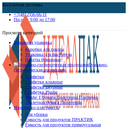
Бесплатная доставка
+7(4812)56-66-11
Пн-пт c 9:00 до 17:00
Просмотр категорий
Бумажная упаковка
Коробки для пиццы
Упаковка для фаст-фуда
Пакеты бумажные
Бумажно-
гигиеническая продукция
Салфетки
Салфетки влажные
Салфетки ажурные
Салфетки Plushe
Plushe Т/бумага Полотенца Платочки
Туалетная бумага Полотенца
Изделия из пластмассы
Для уборки
Ёмкость для продуктов ПРАКТИК
Ёмкость для продуктов прямоугольная