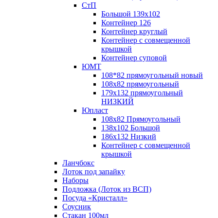
СтП
Большой 139х102
Контейнер 126
Контейнер круглый
Контейнер с совмещенной
крышкой
Контейнер суповой
ЮМТ
108*82 прямоугольный новый
108х82 прямоугольный
179х132 прямоугольный
НИЗКИЙ
Юпласт
108х82 Прямоугольный
138х102 Большой
186х132 Низкий
Контейнер с совмещенной
крышкой
Ланчбокс
Лоток под запайку
Наборы
Подложка (Лоток из ВСП)
Посуда «Кристалл»
Соусник
Стакан 100мл