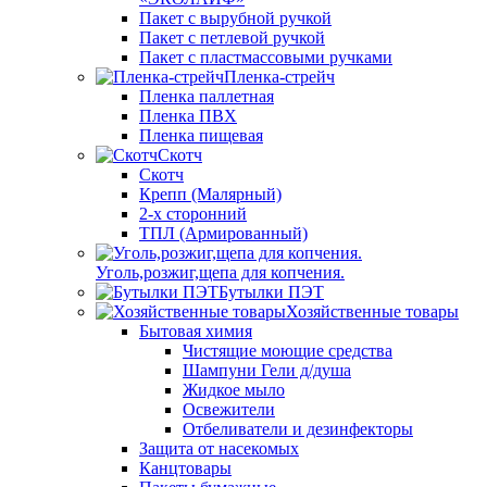
Пакет с вырубной ручкой
Пакет с петлевой ручкой
Пакет с пластмассовыми ручками
Пленка-стрейч
Пленка паллетная
Пленка ПВХ
Пленка пищевая
Скотч
Скотч
Крепп (Малярный)
2-х сторонний
ТПЛ (Армированный)
Уголь,розжиг,щепа для копчения.
Бутылки ПЭТ
Хозяйственные товары
Бытовая химия
Чистящие моющие средства
Шампуни Гели д/душа
Жидкое мыло
Освежители
Отбеливатели и дезинфекторы
Защита от насекомых
Канцтовары