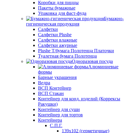
Коробки для пиццы
Пакеты бумажные
Упаковка для фаст-фуда
Бумажно-
гигиеническая продукция
Салфетки
Салфетки Plushe
Салфетки влажные
Салфетки ажурные
Plushe Т/бумага Полотенца Платочки
Туалетная бумага Полотенца
Одноразовая посуда
Алюминиевые
формы
Барные украшения
Ведра
ВСП Контейнер
ВСП Стакан
Контейнер для конд. изделий (Коррексы
Ракушки)
Контейнер для суши
Контейнер для тортов
Контейнера
С.П.Г.
139х102 (герметичные)