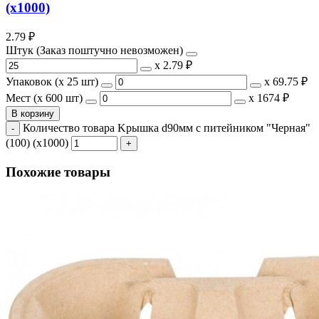
(х1000)
2.79
₽
Штук (Заказ поштучно невозможен)
х
2.79 ₽
Упаковок (x 25 шт)
х
69.75 ₽
Мест (x 600 шт)
х
1674 ₽
В корзину
Количество товара Kрышка d90мм с питейником "Черная"
(100) (х1000)
Похожие товары