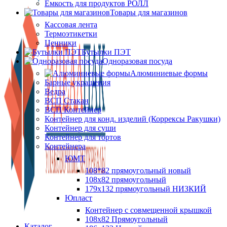
Ёмкость для продуктов РОЛЛ
Товары для магазинов
Кассовая лента
Термоэтикетки
Ценники
Бутылки ПЭТ
Одноразовая посуда
Алюминиевые формы
Барные украшения
Ведра
ВСП Стакан
ВСП Контейнер
Контейнер для конд. изделий (Коррексы Ракушки)
Контейнер для суши
Контейнер для тортов
Контейнера
ЮМТ
108*82 прямоугольный новый
108х82 прямоугольный
179х132 прямоугольный НИЗКИЙ
Юпласт
Контейнер с совмещенной крышкой
108х82 Прямоугольный
Каталог