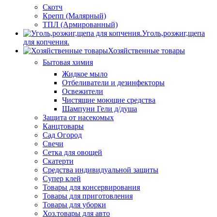
Скотч
Крепп (Малярный)
ТПЛ (Армированный)
Уголь,розжиг,щепа
для копчения.
Хозяйственные товары
Бытовая химия
Жидкое мыло
Отбеливатели и дезинфекторы
Освежители
Чистящие моющие средства
Шампуни Гели д/душа
Защита от насекомых
Канцтовары
Сад Огород
Свечи
Сетка для овощей
Скатерти
Средства индивидуальной защиты
Супер клей
Товары для консервирования
Товары для приготовления
Товары для уборки
Хоз.товары для авто