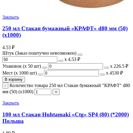
Закрыть
250 мл Стакан бумажный «КРАФТ» d80 мм (50)
(х1000)
4.53
₽
Штук (Заказ поштучно невозможен)
х
4.53 ₽
Упаковок (x 50 шт)
х
226.5 ₽
Мест (x 1000 шт)
х
4530 ₽
В корзину
Количество товара 250 мл Стакан бумажный "КРАФТ" d80
мм (50) (х1000)
Закрыть
100 мл Стакан Huhtamaki «Ctg» SP4 (80) (*2000)
Польша