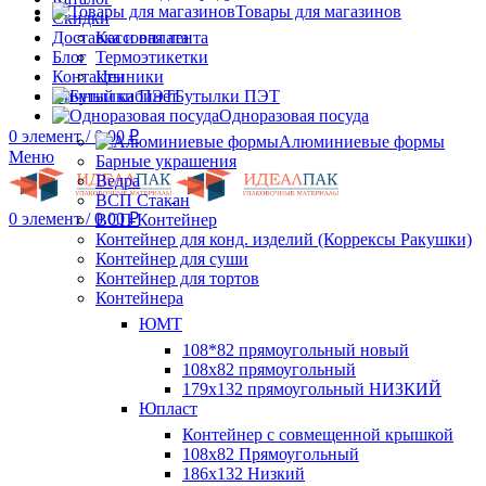
Товары для магазинов
Скидки
Доставка и оплата
Кассовая лента
Блог
Термоэтикетки
Контакты
Ценники
Личный кабинет
Бутылки ПЭТ
Одноразовая посуда
0
элемент
/
0.00
₽
Алюминиевые формы
Меню
Барные украшения
Ведра
ВСП Стакан
0
элемент
/
0.00
₽
ВСП Контейнер
Контейнер для конд. изделий (Коррексы Ракушки)
Контейнер для суши
Контейнер для тортов
Контейнера
ЮМТ
108*82 прямоугольный новый
108х82 прямоугольный
179х132 прямоугольный НИЗКИЙ
Юпласт
Контейнер с совмещенной крышкой
108х82 Прямоугольный
186х132 Низкий