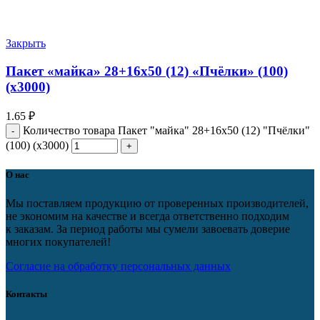
Закрыть
Пакет «майка» 28+16х50 (12) «Пчёлки» (100)
(х3000)
1.65
₽
Количество товара Пакет "майка" 28+16х50 (12) "Пчёлки"
(100) (х3000)
О нас
Мы поставляем продукцию от проверенных производителей,
не экономим на качестве и всегда ответственно подходим
к заказам. За период работы мы сумели завоевать доверие
многих покупателей!
Согласие на обработку персональных данных
Контакты