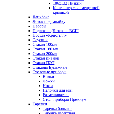
186х132 Низкий
Контейнер с совмещенной
крышкой
Ланчбокс
Лоток под запайку
Наборы
Подложка (Лоток из ВСП)
Посуда «Кристалл»
Соусник
Стакан 100мл
Стакан 180 мл
Стакан 200мл
Стакан пивной
Стакан ПЭТ
Стаканы Бумажные
Столовые приборы
Вилки
Ложки
Ножи
Палочки для еды
Размешиватель
Стол. приборы Премиум
Тарелки
Тарелка большая
Тарелка десертная