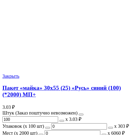
Закрыть
Пакет «майка» 30х55 (25) «Русь» синий (100)
(*2000) МП+
3.03
₽
Штук (Заказ поштучно невозможен)
х
3.03 ₽
Упаковок (x 100 шт)
х
303 ₽
Мест (x 2000 шт)
х
6060 ₽