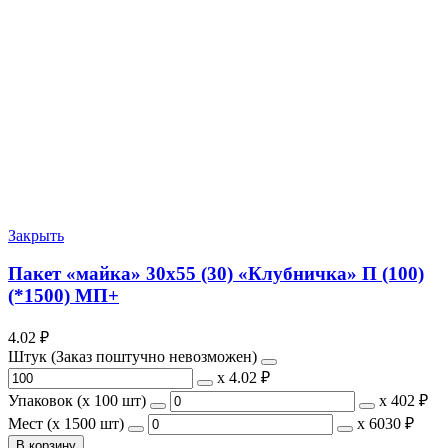
Закрыть
Пакет «майка» 30х55 (30) «Клубничка» П (100)
(*1500) МП+
4.02
₽
Штук (Заказ поштучно невозможен)
х
4.02 ₽
Упаковок (x 100 шт)
х
402 ₽
Мест (x 1500 шт)
х
6030 ₽
В корзину