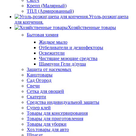
Скотч
Крепп (Малярный)
ТПЛ (Армированный)
Уголь,розжиг,щепа
для копчения.
Хозяйственные товары
Бытовая химия
Жидкое мыло
Отбеливатели и дезинфекторы
Освежители
Чистящие моющие средства
Шампуни Гели д/душа
Защита от насекомых
Канцтовары
Сад Огород
Свечи
Сетка для овощей
Скатерти
Средства индивидуальной защиты
Супер клей
Товары для консервирования
Товары для приготовления
Товары для уборки
Хоз.товары для авто
Шпагат