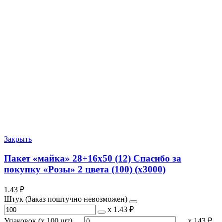
Закрыть
Пакет «майка» 28+16х50 (12) Спасибо за
покупку «Розы» 2 цвета (100) (х3000)
1.43
₽
Штук (Заказ поштучно невозможен)
х
1.43 ₽
Упаковок (x 100 шт)
х
143 ₽