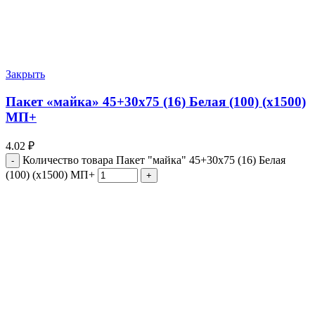
Закрыть
Пакет «майка» 45+30х75 (16) Белая (100) (х1500)
МП+
4.02
₽
Количество товара Пакет "майка" 45+30х75 (16) Белая
(100) (х1500) МП+