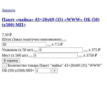
Закрыть
Пакет «майка» 43+20х69 (35) «WWW» ОБ (50)
(х500) МП+
7.50
₽
Штук (Заказ поштучно невозможен)
х
7.5 ₽
Упаковок (x 50 шт)
х
375 ₽
Мест (x 500 шт)
х
3750 ₽
В корзину
Количество товара Пакет "майка" 43+20х69 (35) "WWW"
ОБ (50) (х500) МП+