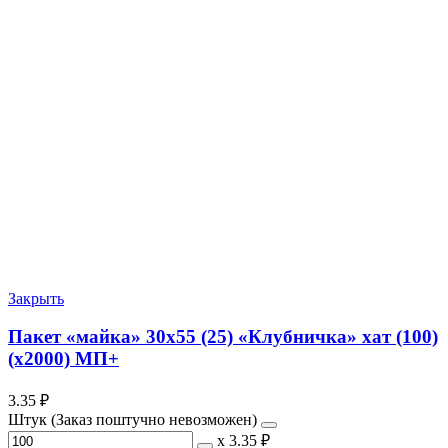
Закрыть
Пакет «майка» 30х55 (25) «Клубничка» хат (100)
(х2000) МП+
3.35
₽
Штук (Заказ поштучно невозможен)
х
3.35 ₽