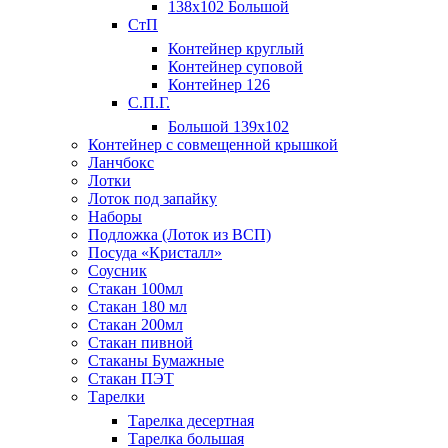
138х102 Большой
СтП
Контейнер круглый
Контейнер суповой
Контейнер 126
С.П.Г.
Большой 139х102
Контейнер с совмещенной крышкой
Ланчбокс
Лотки
Лоток под запайку
Наборы
Подложка (Лоток из ВСП)
Посуда «Кристалл»
Соусник
Стакан 100мл
Стакан 180 мл
Стакан 200мл
Стакан пивной
Стаканы Бумажные
Стакан ПЭТ
Тарелки
Тарелка десертная
Тарелка большая