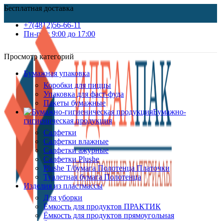
Бесплатная доставка
+7(4812)56-66-11
Пн-пт c 9:00 до 17:00
Просмотр категорий
Бумажная упаковка
Коробки для пиццы
Упаковка для фаст-фуда
Пакеты бумажные
Бумажно-
гигиеническая продукция
Салфетки
Салфетки влажные
Салфетки ажурные
Салфетки Plushe
Plushe Т/бумага Полотенца Платочки
Туалетная бумага Полотенца
Изделия из пластмассы
Для уборки
Ёмкость для продуктов ПРАКТИК
Ёмкость для продуктов прямоугольная