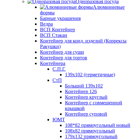
Одноразовая посуда
Алюминиевые
формы
Барные украшения
Ведра
ВСП Контейнер
ВСП Стакан
Контейнер для конд. изделий (Коррексы
Ракушки)
Контейнер для суши
Контейнер для тортов
Контейнера
С.П.Г.
139х102 (герметичные)
СтП
Большой 139х102
Контейнер 126
Контейнер круглый
Контейнер с совмещенной
крышкой
Контейнер суповой
ЮМТ
108*82 прямоугольный новый
108х82 прямоугольный
179х132 прямоугольный