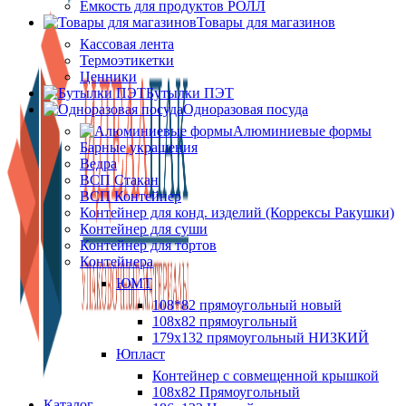
Ёмкость для продуктов РОЛЛ
Товары для магазинов
Кассовая лента
Термоэтикетки
Ценники
Бутылки ПЭТ
Одноразовая посуда
Алюминиевые формы
Барные украшения
Ведра
ВСП Стакан
ВСП Контейнер
Контейнер для конд. изделий (Коррексы Ракушки)
Контейнер для суши
Контейнер для тортов
Контейнера
ЮМТ
108*82 прямоугольный новый
108х82 прямоугольный
179х132 прямоугольный НИЗКИЙ
Юпласт
Контейнер с совмещенной крышкой
108х82 Прямоугольный
Каталог