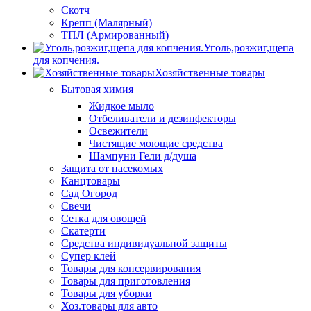
Скотч
Крепп (Малярный)
ТПЛ (Армированный)
Уголь,розжиг,щепа
для копчения.
Хозяйственные товары
Бытовая химия
Жидкое мыло
Отбеливатели и дезинфекторы
Освежители
Чистящие моющие средства
Шампуни Гели д/душа
Защита от насекомых
Канцтовары
Сад Огород
Свечи
Сетка для овощей
Скатерти
Средства индивидуальной защиты
Супер клей
Товары для консервирования
Товары для приготовления
Товары для уборки
Хоз.товары для авто