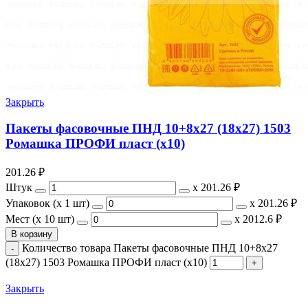
Закрыть
Пакеты фасовочные ПНД 10+8х27 (18х27) 1503
Ромашка ПРОФИ пласт (х10)
201.26
₽
Штук
х
201.26 ₽
Упаковок (x 1 шт)
х
201.26 ₽
Мест (x 10 шт)
х
2012.6 ₽
В корзину
Количество товара Пакеты фасовочные ПНД 10+8х27
(18х27) 1503 Ромашка ПРОФИ пласт (х10)
Закрыть