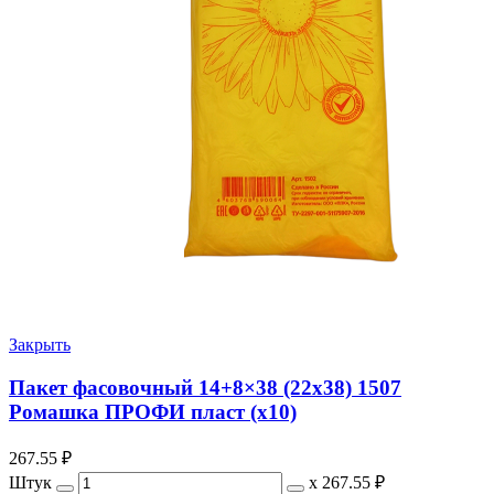
Закрыть
Пакет фасовочный 14+8×38 (22х38) 1507
Ромашка ПРОФИ пласт (х10)
267.55
₽
Штук
х
267.55 ₽