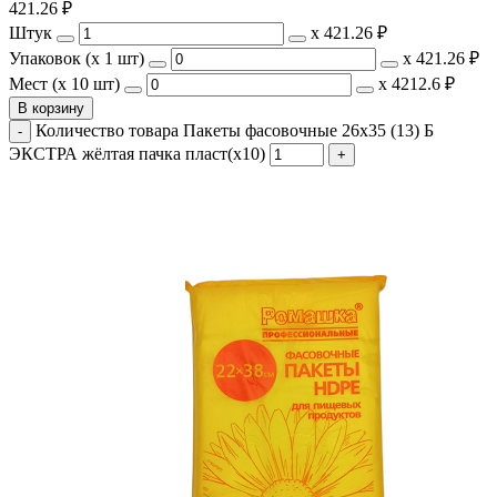
421.26
₽
Штук
х
421.26 ₽
Упаковок (x 1 шт)
х
421.26 ₽
Мест (x 10 шт)
х
4212.6 ₽
В корзину
Количество товара Пакеты фасовочные 26x35 (13) Б
ЭКСТРА жёлтая пачка пласт(х10)