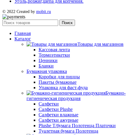
Уголь,розжиг,щепа для копчения.
© 2022 Created by
mobit.ru
Поиск
Главная
Каталог
Товары для магазинов
Кассовая лента
Термоэтикетки
Ценники
Бланки
Бумажная упаковка
Коробки для пиццы
Пакеты бумажные
Упаковка для фаст-фуда
Бумажно-
гигиеническая продукция
Салфетки
Салфетки Plushe
Салфетки влажные
Салфетки ажурные
Plushe Т/бумага Полотенца Платочки
Туалетная бумага Полотенца