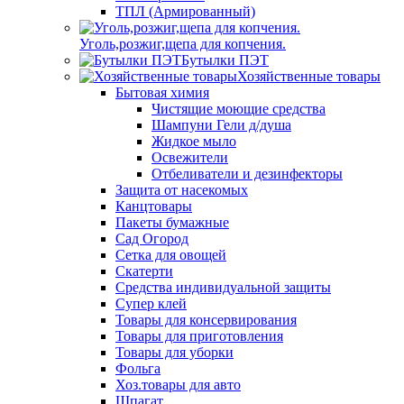
ТПЛ (Армированный)
Уголь,розжиг,щепа для копчения.
Бутылки ПЭТ
Хозяйственные товары
Бытовая химия
Чистящие моющие средства
Шампуни Гели д/душа
Жидкое мыло
Освежители
Отбеливатели и дезинфекторы
Защита от насекомых
Канцтовары
Пакеты бумажные
Сад Огород
Сетка для овощей
Скатерти
Средства индивидуальной защиты
Супер клей
Товары для консервирования
Товары для приготовления
Товары для уборки
Фольга
Хоз.товары для авто
Шпагат