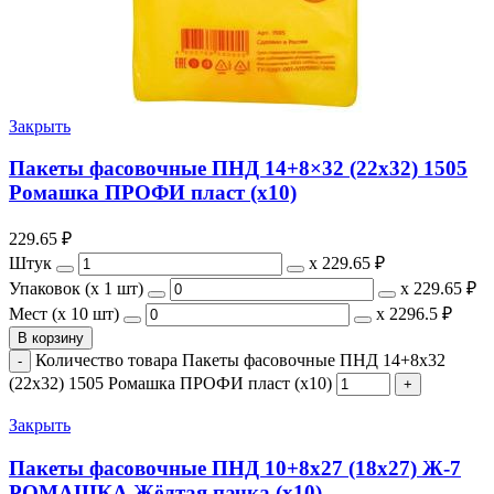
Закрыть
Пакеты фасовочные ПНД 14+8×32 (22х32) 1505
Ромашка ПРОФИ пласт (х10)
229.65
₽
Штук
х
229.65 ₽
Упаковок (x 1 шт)
х
229.65 ₽
Мест (x 10 шт)
х
2296.5 ₽
В корзину
Количество товара Пакеты фасовочные ПНД 14+8x32
(22х32) 1505 Ромашка ПРОФИ пласт (х10)
Закрыть
Пакеты фасовочные ПНД 10+8х27 (18х27) Ж-7
РОМАШКА Жёлтая пачка (х10)