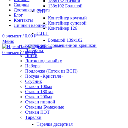
186х132 Низкий
Скидки
138х102 Большой
Доставка и оплата
СтП
Блог
Контейнер круглый
Контакты
Контейнер суповой
Личный кабинет
Контейнер 126
С.П.Г.
0
элемент
/
0.00
₽
Большой 139х102
Меню
Контейнер с совмещенной крышкой
Ланчбокс
0
элемент
/
0.00
₽
Лотки
Лоток под запайку
Наборы
Подложка (Лоток из ВСП)
Посуда «Кристалл»
Соусник
Стакан 100мл
Стакан 180 мл
Стакан 200мл
Стакан пивной
Стаканы Бумажные
Стакан ПЭТ
Тарелки
Тарелка десертная